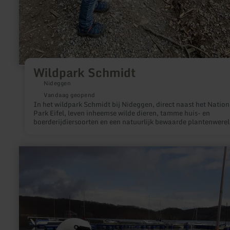
Wildpark Schmidt
Nideggen
Vandaag geopend
In het wildpark Schmidt bij Nideggen, direct naast het Nation
Park Eifel, leven inheemse wilde dieren, tamme huis- en
boerderijdiersoorten en een natuurlijk bewaarde plantenwerel
Het soortgericht houden van de dieren en het zeer persoonlijk
contact met onze bezoekers liggen ons bijzonder na aan het ha
Wij willen dat u zich bij ons thuis voelt - thuis in de Eifel.
meer
informatie
over:
Sun&amp;Fun
Bootsverleih
und
mehr