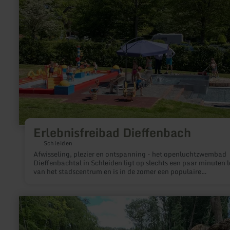
Erlebnisfreibad Dieffenbach
Schleiden
Afwisseling, plezier en ontspanning - het openluchtzwembad
Dieffenbachtal in Schleiden ligt op slechts een paar minuten 
van het stadscentrum en is in de zomer een populaire
vrijetijdsfaciliteit voor het hele gezin.
meer
informatie
over:
Wildpark