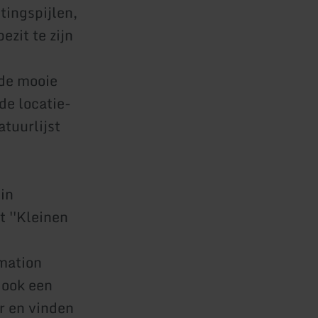
tingspijlen,
ezit te zijn
 de mooie
de locatie-
atuurlijst
 in
t ''Kleinen
rmation
 ook een
r en vinden