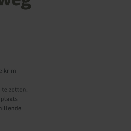
e krimi
 te zetten.
(plaats
hillende