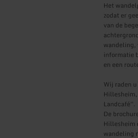
Het wandelp
zodat er gee
van de bege
achtergrond
wandeling, w
informatie b
en een rout
Wij raden u
Hillesheim,
Landcafé''.
De brochure
Hillesheim 
wandeling m