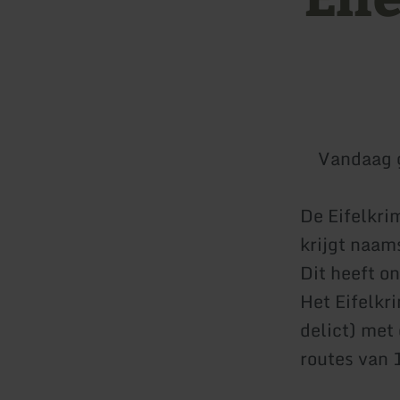
Vandaag 
De Eifelkri
krijgt naam
Dit heeft o
Het Eifelkr
delict) met
routes van 