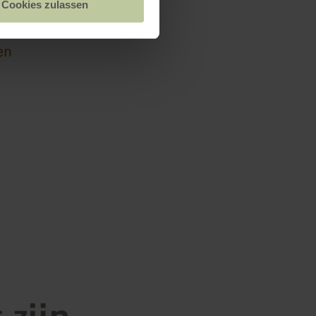
eld
Cookies zulassen
n
en
 zijn