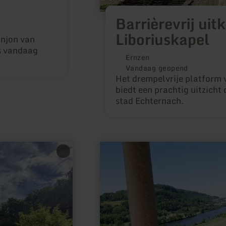
Barrièrevrij uitk
Liboriuskapel
onjon van
is vandaag
Ernzen
Vandaag geopend
Het drempelvrije platform 
biedt een prachtig uitzich
stad Echternach.
meer
informatie
over:
Grutenhäuschen
(Roman
Tomb)