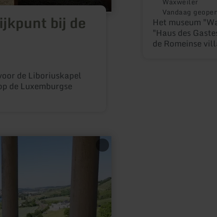
Waxweiler
Vandaag geope
ijkpunt bij de
Het museum "Wale
"Haus des Gastes
de Romeinse vill
bruiklenen en sc
verzamelaars.
voor de Liboriuskapel
t op de Luxemburgse