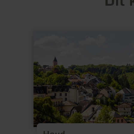
meer
informatie
over:
Houd
Houd