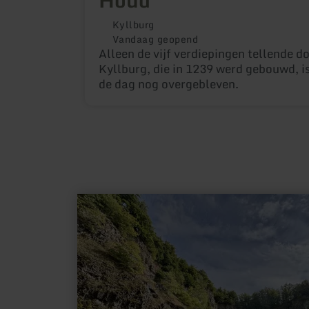
Kyllburg
Vandaag geopend
Alleen de vijf verdiepingen tellende d
Kyllburg, die in 1239 werd gebouwd, 
de dag nog overgebleven.
meer
informatie
over:
Arensberg
(Arnulphusberg)