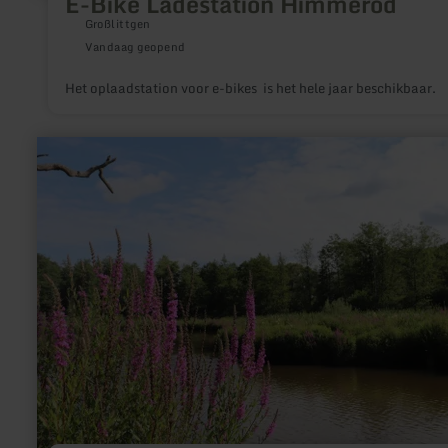
E-Bike Ladestation Himmerod
Großlittgen
Vandaag geopend
Het oplaadstation voor e-bikes is het hele jaar beschikbaar.
meer
informatie
over:
Eifelcamping
Irsental