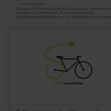
Vandaag geopend
Openbare toiletten in Bad BertrichGezondLand Toeristeninfo
Bad Bertrich, Kurfürstenstr. 32 (zie openingstijden
toeristeninformatie)Bij de Kuur tuin Bad Bertrich, Kurfürstens
32a (zie openingstijden Kurfürstelijk Slot)Parkeerplaats Oost,
Kurfürstenstr. 78In het landschapstherapeutische park
Römerkessel, nabij Bäderstraße 46(deels seizoensgebonden
meer
gesloten)
informatie
over:
E-
Bike
Ladestation
Himmerod