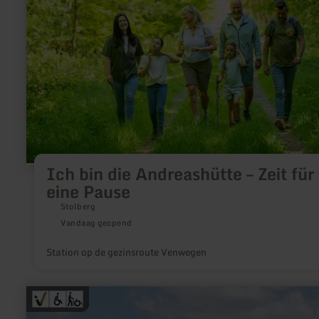
Andreashütte
–
Zeit
für
eine
Pause
Ich bin die Andreashütte – Zeit für
eine Pause
Stolberg
Vandaag geopend
Station op de gezinsroute Venwegen
meer
informatie
over: