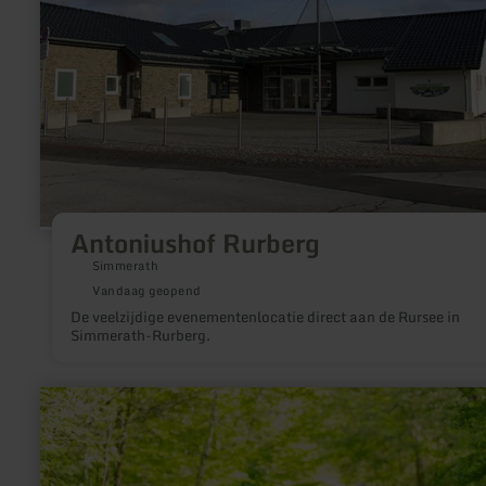
Antoniushof Rurberg
Simmerath
Vandaag geopend
De veelzijdige evenementenlocatie direct aan de Rursee in
Simmerath-Rurberg.
meer
informatie
over:
Ich
bin
die