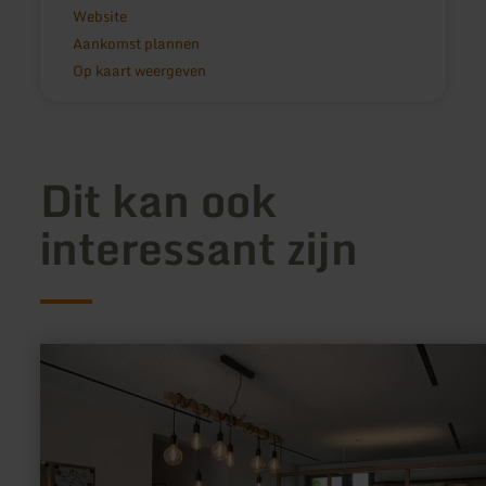
Website
Aankomst plannen
Op kaart weergeven
Dit kan ook
interessant zijn
meer
informatie
over:
Tourist
Information
Kalterherberg