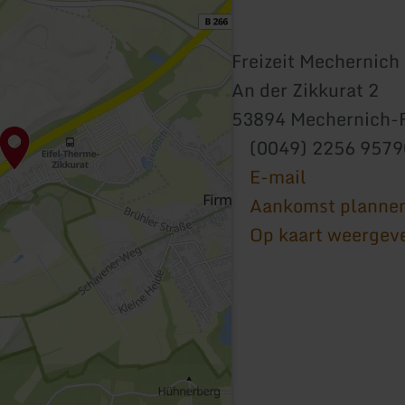
Freizeit Mechernic
An der Zikkurat 2
53894 Mechernich-
(0049) 2256 9579
E-mail
Aankomst planne
Op kaart weergev