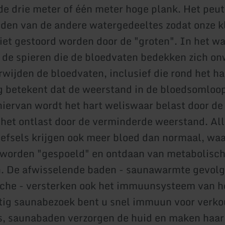
e drie meter of één meter hoge plank. Het peu
iden van de andere watergedeeltes zodat onze k
iet gestoord worden door de "groten". In het w
de spieren die de bloedvaten bedekken zich onw
rwijden de bloedvaten, inclusief die rond het ha
 betekent dat de weerstand in de bloedsomloo
hiervan wordt het hart weliswaar belast door d
het ontlast door de verminderde weerstand. Al
fsels krijgen ook meer bloed dan normaal, waa
 worden "gespoeld" en ontdaan van metabolisc
n. De afwisselende baden - saunawarmte gevolg
che - versterken ook het immuunsysteem van h
tig saunabezoek bent u snel immuun voor verk
, saunabaden verzorgen de huid en maken haar