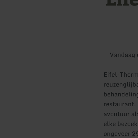
Vandaag 
Eifel-Therm
reuzenglijb
behandeling
restaurant.
avontuur al
elke bezoek
ongeveer 2