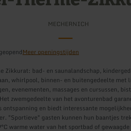
MECHERNICH
geopend
Meer openingstijden
e Zikkurat: bad- en saunalandschap, kinderged
aan, whirlpool, binnen- en buitengedeelte met l
en, evenementen, massages en cursussen, bist
 Het zwemgedeelte van het avonturenbad garan
s ontspanning en biedt interessante mogelijkhe
er. "Sportieve" gasten kunnen hun baantjes trek
9°C warme water van het sportbad of gewaagde