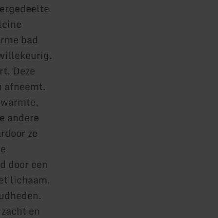
tergedeelte
leine
arme bad
illekeurig.
rt. Deze
p afneemt.
e warmte,
le andere
rdoor ze
he
d door een
et lichaam.
oudheden.
 zacht en