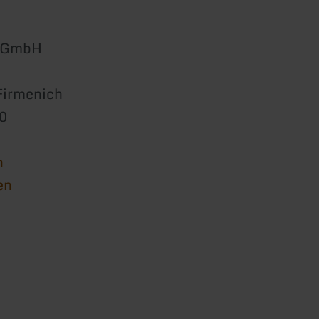
h GmbH
Firmenich
0
n
en