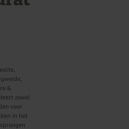
eelte,
igweide,
ro &
deert zowel
den voor
ken in het
 sprongen