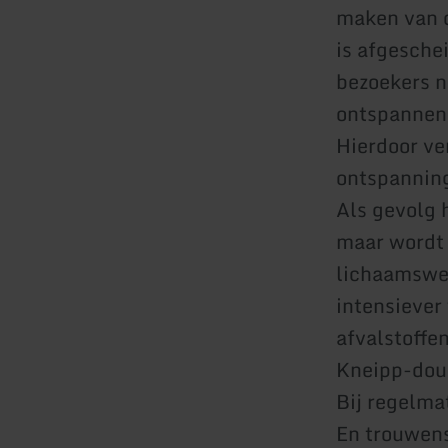
maken van d
is afgesche
bezoekers n
ontspannen 
Hierdoor ve
ontspanning
Als gevolg 
maar wordt 
lichaamswee
intensiever
afvalstoffe
Kneipp-dou
Bij regelma
En trouwens