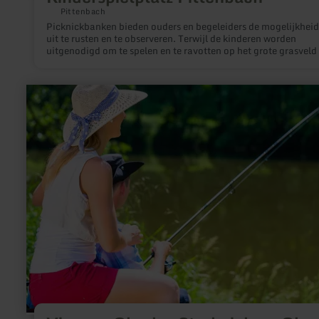
Pittenbach
Picknickbanken bieden ouders en begeleiders de mogelijkhei
uit te rusten en te observeren. Terwijl de kinderen worden
uitgenodigd om te spelen en te ravotten op het grote grasveld
schommels, een klimwand, een wip, een glijbaan en een tunne
meer
informatie
over:
Vissen
-
Oberhe-
Stroheich
en
Oberehe