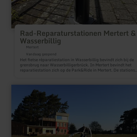
Rad-Reparaturstationen Mertert &
Wasserbillig
Mertert
Vandaag geopend
Het fietse réparatiestation in Wasserbillig bevindt zich bij de
grensbrug naar Wasserbilligerbrück. In Mertert bevindt het
reparatiestation zich op de Park&Ride in Mertert. De stations
hebben onder andere een handpomp en gereedschap.
meer
informatie
over:
Trike-
Rundflüge
Michael
Reinhardt