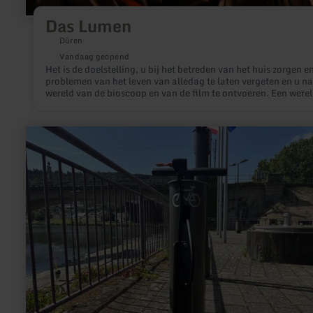
Das Lumen
Düren
Vandaag geopend
Het is de doelstelling, u bij het betreden van het huis zorgen e
problemen van het leven van alledag te laten vergeten en u na
wereld van de bioscoop en van de film te ontvoeren. Een werel
waar u zich goed geborgen voelt en waar dienstverlening voel
is en Vriendelijkheid met een hoofdletter geschreven wordt.
Bijkomende informatie vindt u op:
meer
informatie
over:
Rad-
Reparaturstationen
Mertert
&amp;
Wasserbillig