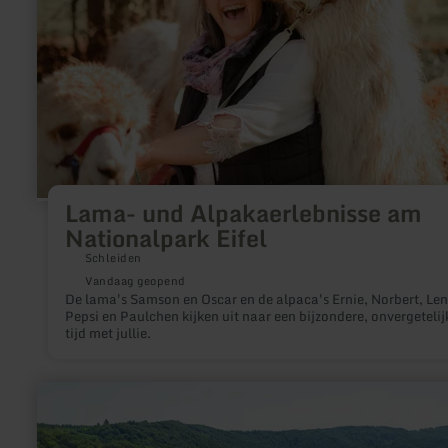
Eifel
Lama- und Alpakaerlebnisse am
Nationalpark Eifel
Schleiden
Vandaag geopend
De lama's Samson en Oscar en de alpaca's Ernie, Norbert, Len
Pepsi en Paulchen kijken uit naar een bijzondere, onvergetelij
tijd met jullie.
meer
informatie
over:
Minigolf