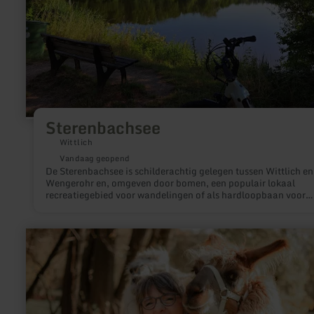
Sterenbachsee
Wittlich
Vandaag geopend
De Sterenbachsee is schilderachtig gelegen tussen Wittlich en
Wengerohr en, omgeven door bomen, een populair lokaal
recreatiegebied voor wandelingen of als hardloopbaan voor
gasten en burgers.
meer
informatie
over:
Lama-
und
Alpakaerlebnisse
am
Nationalpark