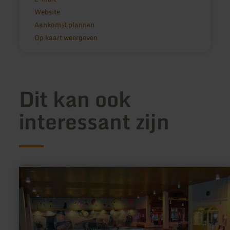
Website
Aankomst plannen
Op kaart weergeven
Dit kan ook
interessant zijn
meer
informatie
over:
Freizeitbad
Prüm
(Hallenbad)