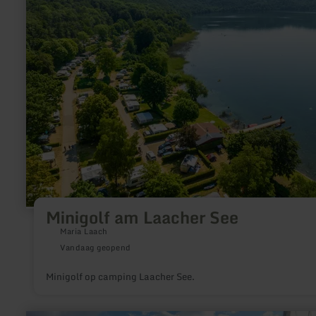
am
Laacher
See
Minigolf am Laacher See
Maria Laach
Vandaag geopend
Minigolf op camping Laacher See.
meer