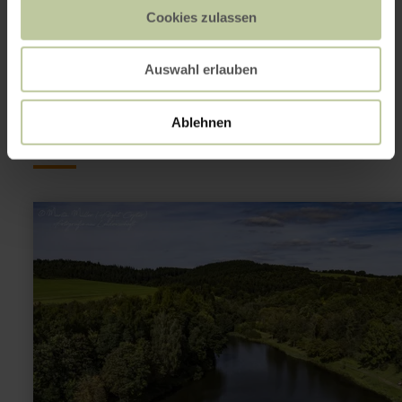
Cookies zulassen
Dit kan ook
Auswahl erlauben
interessant zijn
Ablehnen
meer
informatie
over:
Vissen
-
Gerolstein
Stuwmeer