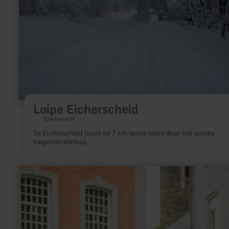
Loipe Eicherscheid
Simmerath
In Eicherscheid loopt de 7 km lange loipe door het unieke
hagenlandschap.
meer
informatie
over:
Pedelec-
Verleih
Nationalpark-
Tor
Höfen