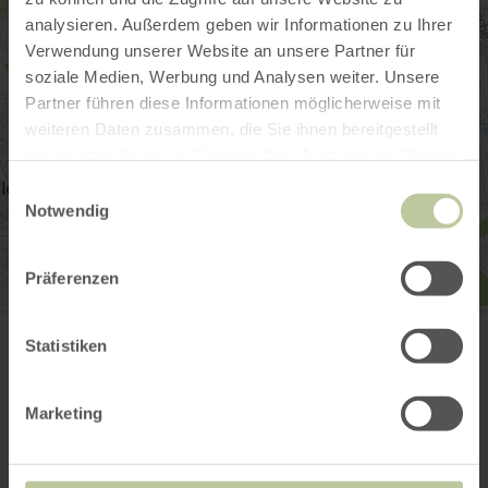
analysieren. Außerdem geben wir Informationen zu Ihrer
Verwendung unserer Website an unsere Partner für
soziale Medien, Werbung und Analysen weiter. Unsere
Partner führen diese Informationen möglicherweise mit
weiteren Daten zusammen, die Sie ihnen bereitgestellt
haben oder die sie im Rahmen Ihrer Nutzung der Dienste
gesammelt haben.
Einwilligungsauswahl
Notwendig
Präferenzen
Minigolf Düren
Schüllsmühle 11
Statistiken
52353 Düren - Birkesdorf
004924214073103
E-mail
Marketing
Aankomst plannen
Op kaart weergeven