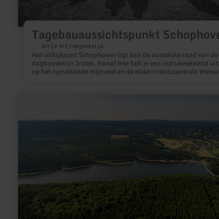
Tagebauaussichtspunkt Schophov
Altijd vrij toegankelijk
Het uitkijkpunt Schophoven ligt aan de oostelijke rand van de
dagbouwmijn Inden. Vanaf hier heb je een indrukwekkend uit
op het oprukkende mijnveld en de elektriciteitscentrale Weiswe
Informatieborden geven informatie over bruinkoolwinning en
structuurveranderingen in het Rijnlandse mijngebied.
meer
informatie
over:
Struffeltroute