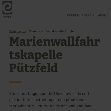
Terug
Ga naar de hoofdinhoud
Ga naar de zoekfunctie
Ga naar de hoofdnavigatie
Ga naar de voettekst
naar
de
startpagina
BOEKEN
ZOEKEN
MENU
Startpagina
Marienwallfahrtskapelle Pützfeld
Marienwallfahr
tskapelle
Pützfeld
Sinds het begin van de 18e eeuw is de ooit
particuliere kasteelkapel een plaats van
Mariadevotie - en tot op de dag van vandaag