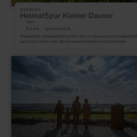
WANDELEN
HeimatSpur Kleiner Dauner
Daun
8,4 km
gemakkelijk
Afstand:
Moeilijkheidsgraad:
Makkelijke rondwandeling (8,5 km) in GesundLand Vulkaneife
van/naar Daun naar de mineraalwaterbron Hotzendrees
meer
informatie
over:
Tagebauaussichtspunkt
Schophoven