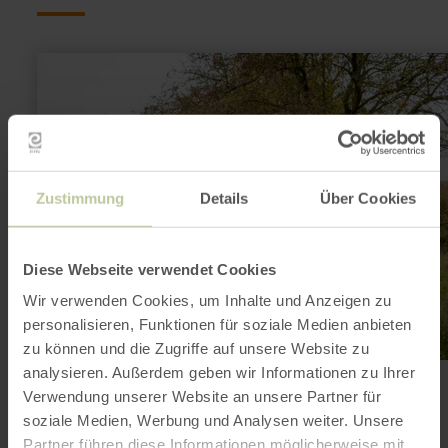
meer
informatie
over:
AhrSchleife
Auf
Wolfsgraben
Zustimmung
Details
Über Cookies
Diese Webseite verwendet Cookies
Wir verwenden Cookies, um Inhalte und Anzeigen zu
personalisieren, Funktionen für soziale Medien anbieten
zu können und die Zugriffe auf unsere Website zu
analysieren. Außerdem geben wir Informationen zu Ihrer
WANDELEN
AhrSchleife Auf Wolfsgraben
Verwendung unserer Website an unsere Partner für
soziale Medien, Werbung und Analysen weiter. Unsere
Altijd vrij toegankelijk
6,2 km
2:15 h
gemiddeld
Partner führen diese Informationen möglicherweise mit