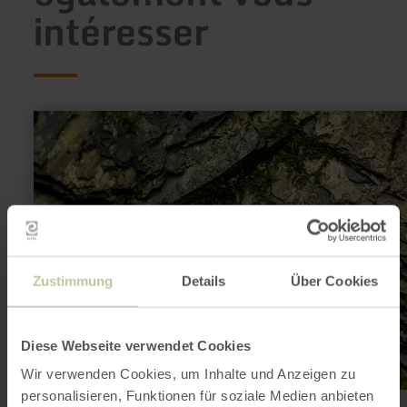
intéresser
en
savoir
plus
sur
:
71
-
Fuhrtsbachtal
Zustimmung
Details
Über Cookies
Diese Webseite verwendet Cookies
Wir verwenden Cookies, um Inhalte und Anzeigen zu
personalisieren, Funktionen für soziale Medien anbieten