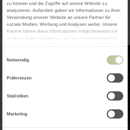
RANDONNÉE
zu können und die Zugriffe auf unsere Website zu
71 - Fuhrtsbachtal
analysieren. Außerdem geben wir Informationen zu Ihrer
Monschau
Verwendung unserer Website an unsere Partner für
7,6 km
2:00 h
facile
Distance
Durée
Difficulté
soziale Medien, Werbung und Analysen weiter. Unsere
:
:
:
Circuit - 7,6 km - à partir du parking de randonnée au
Nationalpark Tor à Höfen
Partner führen diese Informationen möglicherweise mit
weiteren Daten zusammen, die Sie ihnen bereitgestellt
haben oder die sie im Rahmen Ihrer Nutzung der Dienste
en
savoir
gesammelt haben.
Einwilligungsauswahl
plus
Notwendig
sur
:
17
-
Präferenzen
Dorfrundgang
Rohren
Statistiken
Marketing