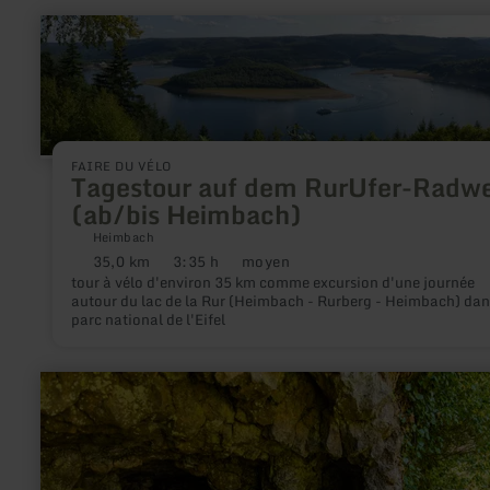
en
savoir
plus
sur
:
Tagestour
auf
dem
RurUfer-
FAIRE DU VÉLO
Tagestour auf dem RurUfer-Radw
Radweg
(ab/bis
(ab/bis Heimbach)
Heimbach)
Heimbach
35,0 km
3:35 h
moyen
Distance
Durée
Difficulté
tour à vélo d'environ 35 km comme excursion d'une journée
:
:
:
autour du lac de la Rur (Heimbach - Rurberg - Heimbach) dan
parc national de l'Eifel
en
savoir
plus
sur
:
HeimatSpur
Auf