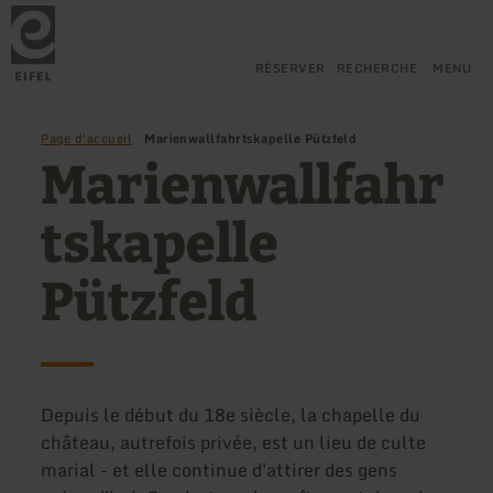
Retour
Aller au contenu principal
Aller à la recherche
Aller à la navigation principa
Aller au pied de page
à
la
page
RÉSERVER
RECHERCHE
MENU
d'accueil
Page d'accueil
Marienwallfahrtskapelle Pützfeld
Marienwallfahr
tskapelle
Pützfeld
Depuis le début du 18e siècle, la chapelle du
château, autrefois privée, est un lieu de culte
marial - et elle continue d'attirer des gens