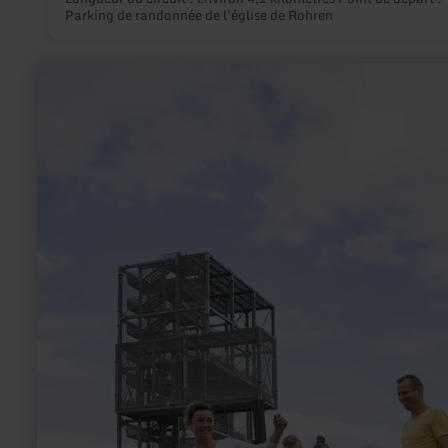
Parking de randonnée de l'église de Rohren
en
savoir
plus
sur
:
Fußballgolf
am
Indemann