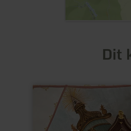
Dit 
meer
informatie
over:
Wallfahrtskirche
Weidingen