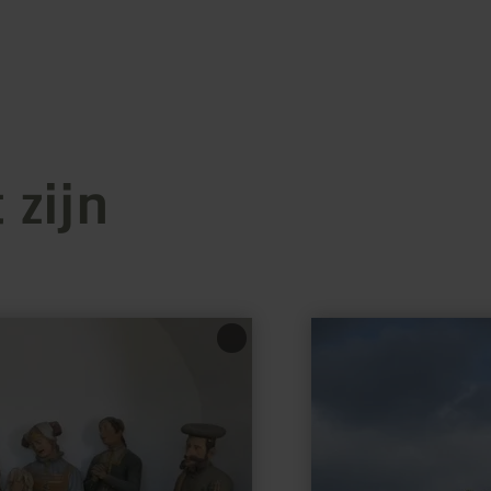
 zijn
meer
informatie
over:
Blumenrather
Heide