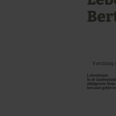
Ber
Vandaag 
Lebensbaum
In de laanbeplanti
altijdgroene thuj
bewaard gebleven