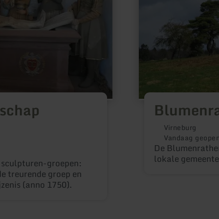
lschap
Blumenra
Virneburg
Vandaag geope
De Blumenrather 
lokale gemeente
3 sculpturen-groepen:
de treurende groep en
jzenis (anno 1750).