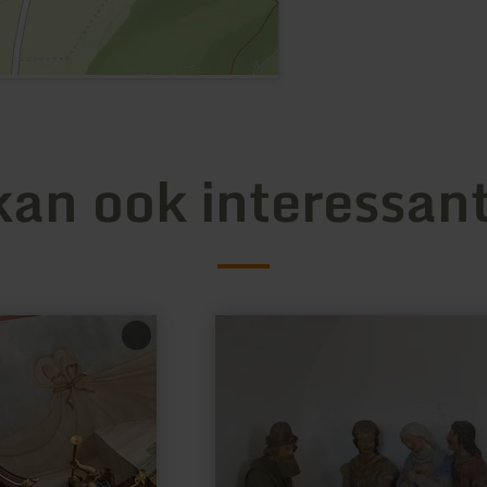
kan ook interessant
meer
informatie
over:
Bijzettingsgezelschap
Spangdahlem