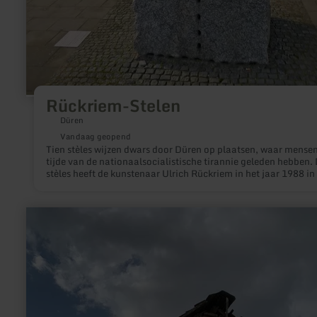
Rückriem-Stelen
Düren
Vandaag geopend
Tien stèles wijzen dwars door Düren op plaatsen, waar mensen
tijde van de nationaalsocialistische tirannie geleden hebben.
stèles heeft de kunstenaar Ulrich Rückriem in het jaar 1988 in
leven geroepen.
meer
informatie
over:
Dreisbachmühle
-
Historische
molen