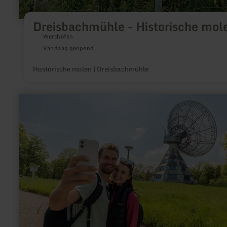
Dreisbachmühle - Historische mol
Wershofen
Vandaag geopend
Hostorische molen | Dreisbachmühle
meer
informatie
over:
Astropeiler
Stockert
–
Historische
Radiosternwarte