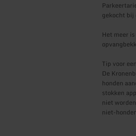
Parkeertari
gekocht bij
Het meer is
opvangbekke
Tip voor ee
De Kronenbu
honden aang
stokken ap
niet worden
niet-honde