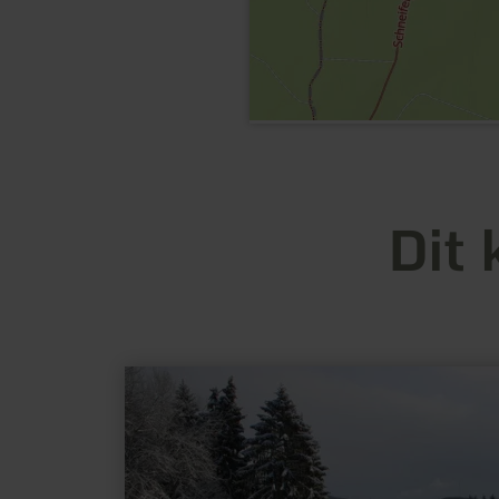
Dit 
meer
informatie
over:
Skigebied
Wolfsschlucht