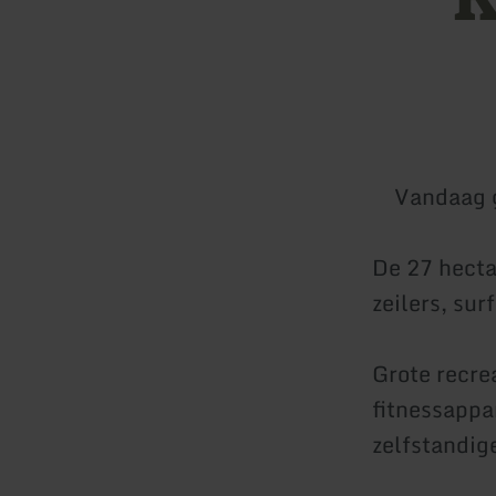
Vandaag 
De 27 hecta
zeilers, su
Grote recre
fitnessappa
zelfstandig