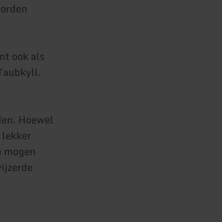
worden
nt ook als
Taubkyll.
den. Hoewel
 lekker
n mogen
ijzerde