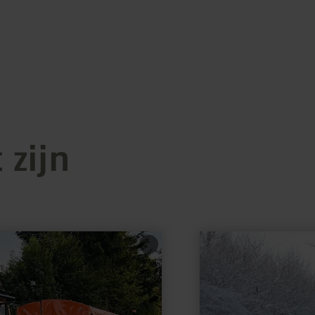
 zijn
meer
informatie
over:
Loipe
Eicherscheid