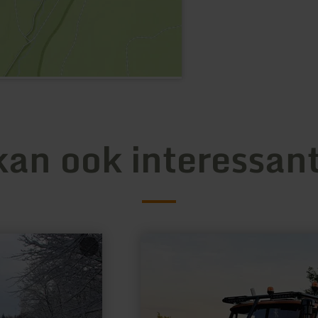
kan ook interessant
meer
informatie
over:
Planpiraten
Eifel