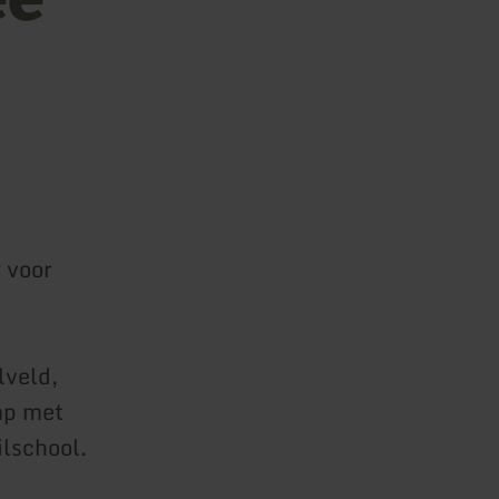
 voor
lveld,
mp met
ilschool.