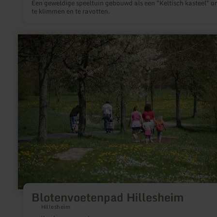
Een geweldige speeltuin gebouwd als een "Keltisch kasteel" 
te klimmen en te ravotten.
meer
informatie
over:
Blotenvoetenpad
Hillesheim
Blotenvoetenpad Hillesheim
Hillesheim