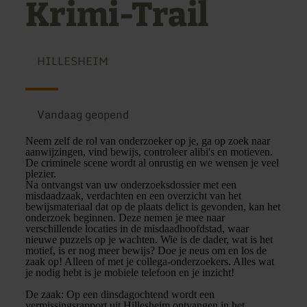
Krimi-Trail
HILLESHEIM
Vandaag geopend
Neem zelf de rol van onderzoeker op je, ga op zoek naar
aanwijzingen, vind bewijs, controleer alibi's en motieven.
De criminele scene wordt al onrustig en we wensen je veel
plezier.
Na ontvangst van uw onderzoeksdossier met een
misdaadzaak, verdachten en een overzicht van het
bewijsmateriaal dat op de plaats delict is gevonden, kan het
onderzoek beginnen. Deze nemen je mee naar
verschillende locaties in de misdaadhoofdstad, waar
nieuwe puzzels op je wachten. Wie is de dader, wat is het
motief, is er nog meer bewijs? Doe je neus om en los de
zaak op! Alleen of met je collega-onderzoekers. Alles wat
je nodig hebt is je mobiele telefoon en je inzicht!
De zaak: Op een dinsdagochtend wordt een
vermissingsrapport uit Hillesheim ontvangen in het