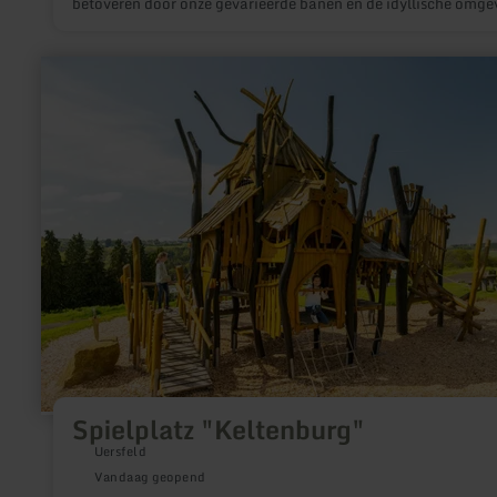
betoveren door onze gevarieerde banen en de idyllische omge
meer
informatie
over:
Spielplatz
"Keltenburg"
Spielplatz "Keltenburg"
Uersfeld
Vandaag geopend