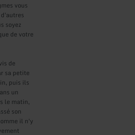
igmes vous
 d'autres
us soyez
que de votre
vis de
r sa petite
in, puis ils
dans un
s le matin,
assé son
comme il n'y
ivement