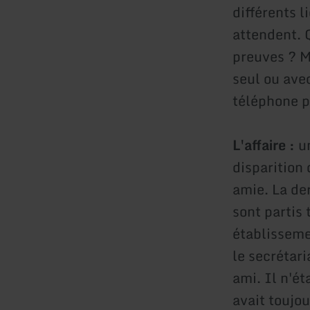
différents l
attendent. Q
preuves ? Mi
seul ou ave
téléphone p
L'affaire :
un
disparition
amie. La der
sont partis 
établisseme
le secrétar
ami. Il n'ét
avait toujou