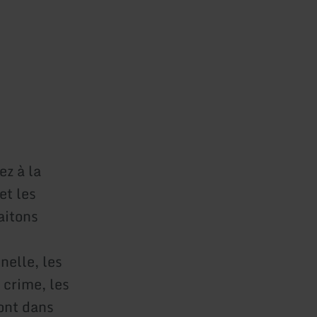
z à la
et les
aitons
nelle, les
 crime, les
ont dans