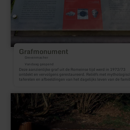
Grafmonument
Grevenmacher
Vandaag geopend
Deze aanzienlijke graf uit de Romeinse tijd werd in 1972/73
ontdekt en vervolgens gerestaureerd. Reliëfs met mythologisc
taferelen en afbeeldingen van het dagelijks leven van de famil
van de bouwer worden bewezen.
meer
informatie
over:
Steffelner
mineraalbron
-
Steffeln