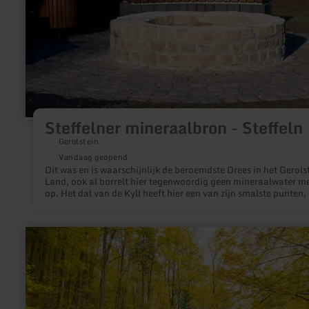
Steffelner mineraalbron - Steffeln
Gerolstein
Vandaag geopend
Dit was en is waarschijnlijk de beroemdste Drees in het Gerols
Land, ook al borrelt hier tegenwoordig geen mineraalwater m
op. Het dal van de Kyll heeft hier een van zijn smalste punten,
Kyll zelf is maar een paar meter breed. Omdat de Devoon kalk
en dolomiet rotsen in de ondergrond sterk gegroefd en
gekarstificeerd zijn, waren en zijn er voldoende transport- en
meer
stijgroutes voor het mineraalwater.
informatie
over:
Waldkapelle
Erkensruhr