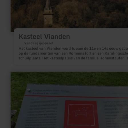
Kasteel Vianden
Vandaag geopend
Het kasteel van Vianden werd tussen de 11e en 14e eeuw geb
op de fundamenten van een Romeins fort en een Karolingisch
schuilplaats. Het kasteelpaleis van de familie Hohenstaufen i
van de grootste en mooiste feodale residenties van de romaan
gotische periode in Europa.
meer
informatie
over:
Grafmonument