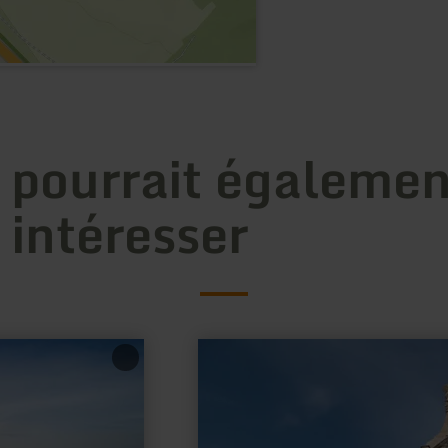
 pourrait égalemen
 intéresser
en
savoir
plus
sur
:
Pilier
de