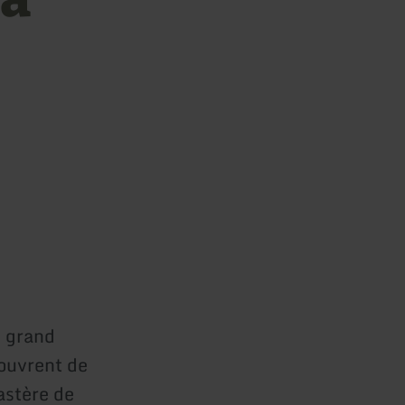
e grand
couvrent de
astère de