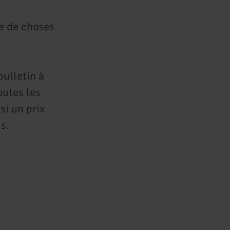
le de choses
bulletin à
outes les
si un prix
s.