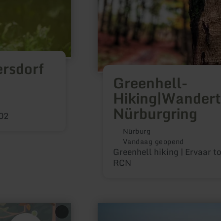
rsdorf
Greenhell-
Hiking|Wander
Nürburgring
702
Nürburg
Vandaag geopend
Greenhell hiking | Ervaar t
RCN
meer
informatie