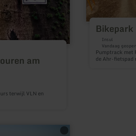
Bikepark 
Insul
Vandaag geope
Pumptrack met F
touren am
de Ahr-fietspad 
ours terwijl VLN en