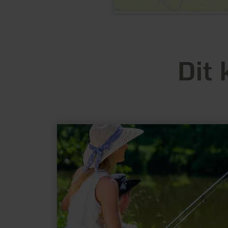
Dit 
meer
informatie
over:
Vissen
-
Dohm
Lammersdorf