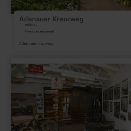
Adenauer Kreuzweg
Adenau
Vandaag geopend
Adenauer kruisweg
meer
informatie
over:
Museum
Hürtgenwald
1944