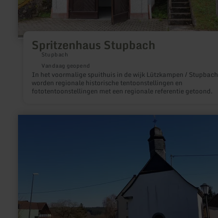
Spritzenhaus Stupbach
Stupbach
Vandaag geopend
In het voormalige spuithuis in de wijk Lützkampen / Stupbach
worden regionale historische tentoonstellingen en
fototentoonstellingen met een regionale referentie getoond.
meer
informatie
over:
Kapelle
St.
Apollonia
in
Hirten