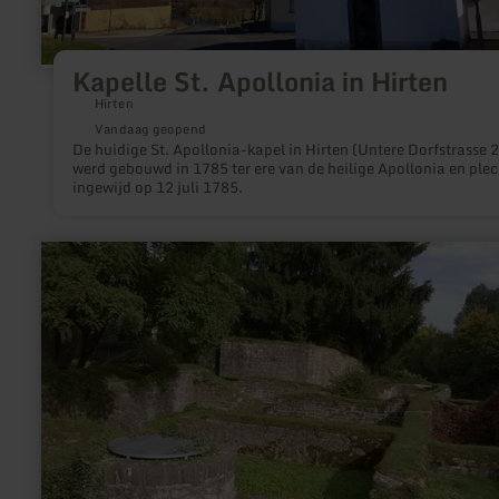
Kapelle St. Apollonia in Hirten
Hirten
Vandaag geopend
De huidige St. Apollonia-kapel in Hirten (Untere Dorfstrasse 2
werd gebouwd in 1785 ter ere van de heilige Apollonia en plec
ingewijd op 12 juli 1785.
meer
informatie
over:
Ausgrabungsstätte
-
Villa
Sarabodis