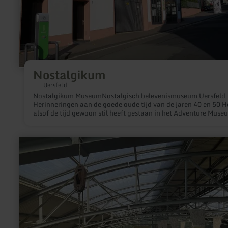
Nostalgikum
Uersfeld
Nostalgikum MuseumNostalgisch belevenismuseum Uersfeld
Herinneringen aan de goede oude tijd van de jaren 40 en 50 He
alsof de tijd gewoon stil heeft gestaan in het Adventure M
meer
informatie
over:
Nationaler
Geopark
Laacher
See