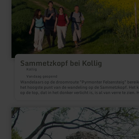
Sammetzkopf bei Kollig
Kollig
Vandaag geopend
Wandelaars op de droomroute "Pyrmonter Felsensteig" berei
het hoogste punt van de wandeling op de Sammetzkopf. Het k
op de top, dat in het donker verlicht is, is al van verre te zien. 
uitzicht vanaf de Sammetzkopf over het Münstermaifeld met z
imposante stiftskerk en de vulkanen van de Oost-Eifel is ook
verstrekkend.
meer
informatie
over:
Teufelsley