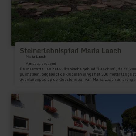
Steinerlebnispfad Maria Laach
Maria Laach
Vandaag geopend
De mascotte van het vulkanische gebied "Laachus", de drijve
puimsteen, begeleidt de kinderen langs het 300 meter lange s
avonturenpad op de kloostermuur van Maria Laach en brengt 
dichter bij het vulkanisme met raadsels en kindvriendelijke bo
meer
informatie
over:
Nostalgikum