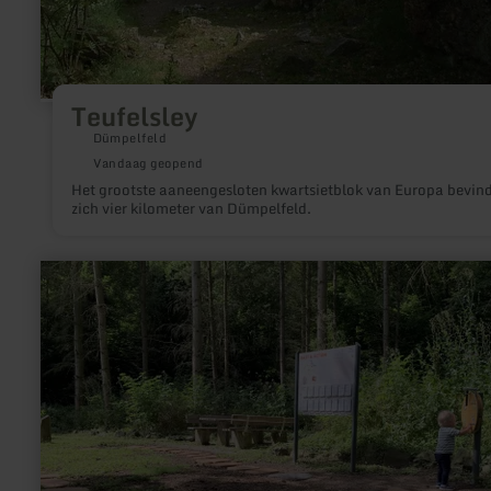
Teufelsley
Dümpelfeld
Vandaag geopend
Het grootste aaneengesloten kwartsietblok van Europa bevin
zich vier kilometer van Dümpelfeld.
meer
informatie
over:
Steinerlebnispfad
Maria
Laach