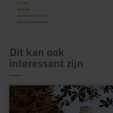
E-mail
Website
Aankomst plannen
Op kaart weergeven
Dit kan ook
interessant zijn
meer
informatie
over:
Raiffeisen
Westeifel
Tankstelle