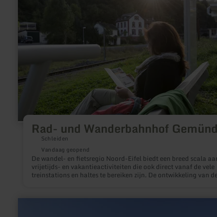
und
Wanderbahnhof
Gemünd
Rad- und Wanderbahnhof Gemün
Schleiden
Vandaag geopend
De wandel- en fietsregio Noord-Eifel biedt een breed scala aa
vrijetijds- en vakantieactiviteiten die ook direct vanaf de vele
treinstations en haltes te bereiken zijn. De ontwikkeling van d
treinstations tot fiets- en wandelstations zal de presentatie v
deze mogelijkheden verbeteren: Op het station krijgen bezoek
een overzicht van de fiets- en wandelmogelijkheden in de om
meer
en worden ze via gestandaardiseerde bewegwijzering naar de
informatie
bestaande fiets- en wandelpaden geleid.
over: