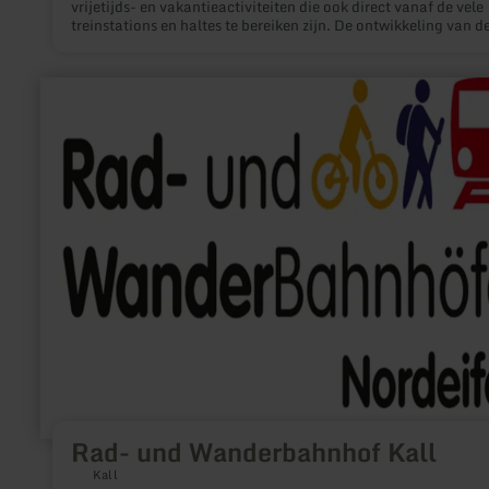
vrijetijds- en vakantieactiviteiten die ook direct vanaf de vele
treinstations en haltes te bereiken zijn. De ontwikkeling van d
treinstations tot fiets- en wandelstations zal de presentatie v
deze mogelijkheden verbeteren: Op het station krijgen bezoek
een overzicht van de fiets- en wandelmogelijkheden in de om
meer
en worden ze via gestandaardiseerde bewegwijzering naar de
informatie
bestaande fiets- en wandelpaden geleid.
over:
Rad-
und
Wanderbahnhof
Kall
Rad- und Wanderbahnhof Kall
Kall