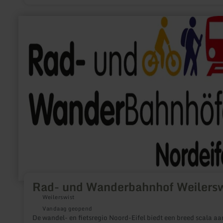
meer
informatie
over:
Rad-
und
Wanderbahnhof
Weilerswist
Rad- und Wanderbahnhof Weilersw
Weilerswist
Vandaag geopend
De wandel- en fietsregio Noord-Eifel biedt een breed scala aa