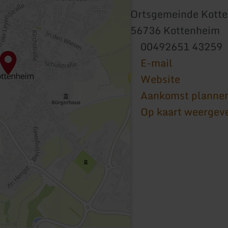
Ortsgemeinde Kott
56736 Kottenheim
00492651 43259
E-mail
Website
Aankomst planne
Op kaart weergev