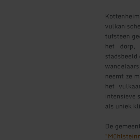
Kottenheim
vulkanische
tufsteen ge
het dorp,
stadsbeeld 
wandelaars
neemt ze me
het vulkaa
intensieve 
als uniek k
De gemeent
"Mühlsteinr