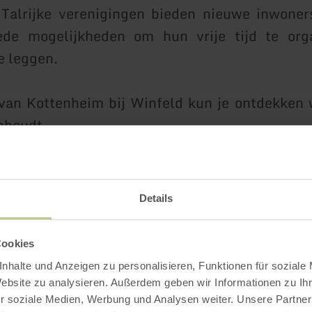
 Talrijke verenigingen bieden nieuwe inwoner
ede mogelijkheden om hun vrije tijd te org
e leggen.
van Kottenheim bij Winfeld kun je ontdekken 
inhoudt.
Impressies
Details
Cookies
nhalte und Anzeigen zu personalisieren, Funktionen für soziale
Website zu analysieren. Außerdem geben wir Informationen zu I
r soziale Medien, Werbung und Analysen weiter. Unsere Partner