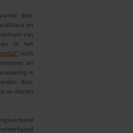
vormd door
asaltlava en
 centrum van
ren ze het
npfad"
leidt
ttenheim en
nswaardig is
werden door
ie nu dienen
ingsverband
relderfgoed