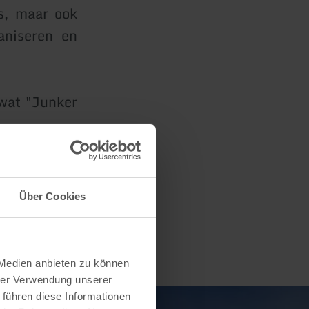
s, maar ook
aniseren en
wat "Junker
Über Cookies
 Medien anbieten zu können
hrer Verwendung unserer
 führen diese Informationen