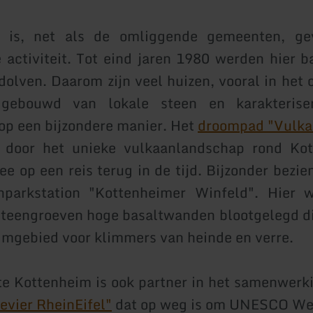
 is, net als de omliggende gemeenten, ge
 activiteit. Tot eind jaren 1980 werden hier b
dolven. Daarom zijn veel huizen, vooral in het
 gebouwd van lokale steen en karakterise
op een bijzondere manier. Het
droompad "Vulka
 door het unieke vulkaanlandschap rond Ko
e op een reis terug in de tijd. Bijzonder bezie
nparkstation "Kottenheimer Winfeld". Hier 
steengroeven hoge basaltwanden blootgelegd d
limgebied voor klimmers van heinde en verre.
e Kottenheim is ook partner in het samenwerk
evier RheinEifel"
dat op weg is om UNESCO We