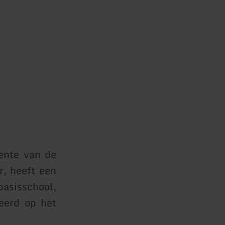
ente van de
r, heeft een
basisschool,
eerd op het