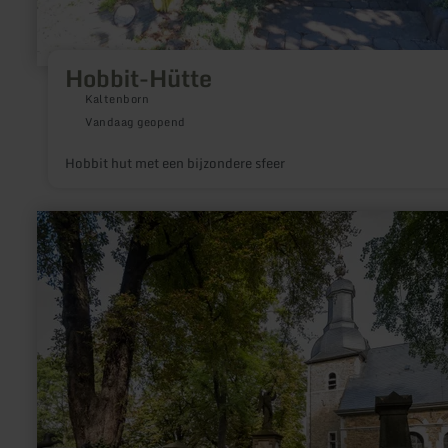
Hobbit-Hütte
Kaltenborn
Vandaag geopend
Hobbit hut met een bijzondere sfeer
meer
informatie
over:
Roetgen
ohne
Kirche:
der
lange
Weg
zum
Gottesdienst