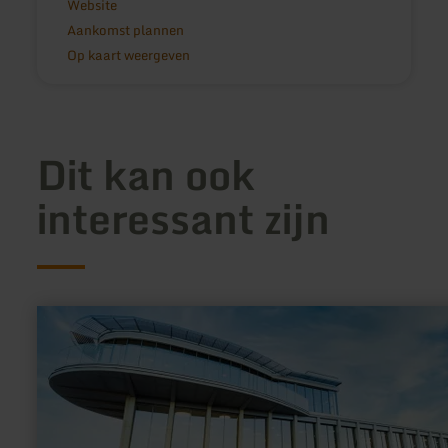
Website
Aankomst plannen
Op kaart weergeven
Dit kan ook
interessant zijn
meer
informatie
over:
Bungert
GmbH
&amp;
Co.KG