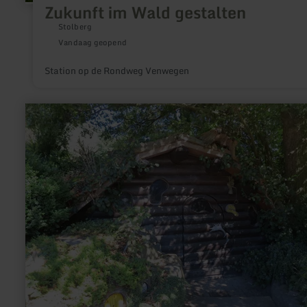
Zukunft im Wald gestalten
Stolberg
Vandaag geopend
Station op de Rondweg Venwegen
meer
informatie
over:
Hobbit-
Hütte