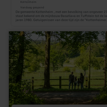
Kottenheim
Vandaag geopend
De gemeente Kottenheim , met een bevolking van ongeveer 2
staat bekend om de mijnbouw Basatlava en Tuffstein tot de la
jaren 1980. Getuigenissen van deze tijd zijn de "Kottenheimer
Winnfeld". Vandaag de dag profiteren de bewoners van een intacte
infrastructuur en een levendig clubleven, met populaire
evenementen zoals het "Kröbbelchesfest".
meer
informatie
over:
Zukunft
im
Wald
gestalten