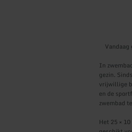
Vandaag 
In zwembad 
gezin. Sind
vrijwillige
en de sport
zwembad teg
Het 25 × 10
geschikt vo