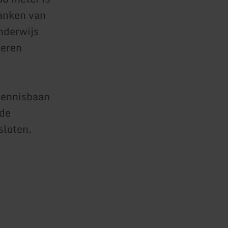
anken van
nderwijs
ieren
tennisbaan
fde
sloten.