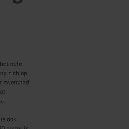
het hele
ng zich op
het zwembad
het
en.
is ook
80 meter is