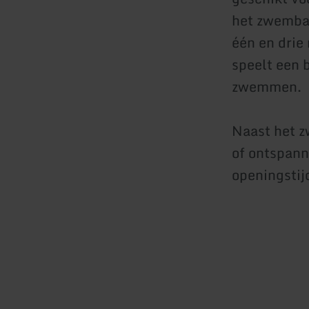
het zwembad
één en drie
speelt een b
zwemmen.
Naast het 
of ontspann
openingstij