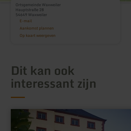
Ortsgemeinde Waxweiler
Hauptstraße 28
54649 Waxweiler
E-mail
Aankomst plannen
Op kaart weergeven
Dit kan ook
interessant zijn
meer
informatie
over:
Kasteelrally
op