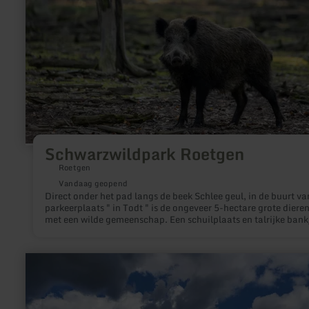
Schwarzwildpark Roetgen
Roetgen
Vandaag geopend
Direct onder het pad langs de beek Schlee geul, in de buurt va
parkeerplaats " in Todt " is de ongeveer 5-hectare grote diere
met een wilde gemeenschap. Een schuilplaats en talrijke bank
nogen u uit voor de bijeenkomst met zwarte toga´s op een
prachtige locatie.
meer
informatie
over:
Rondwandeling
|