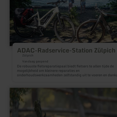
ADAC-Radservice-Station Zülpich
Zülpich
Vandaag geopend
De robuuste fietsreparatiepaal biedt fietsers te allen tijde de
mogelijkheid om kleinere reparaties en
onderhoudswerkzaamheden zelfstandig uit te voeren en dankz
geïntegreerde luchtpomp en veelzijdige gereedschapsset snel
veilig mobiel te zijn.
meer
informatie
over:
Schwarzwildpark
Roetgen