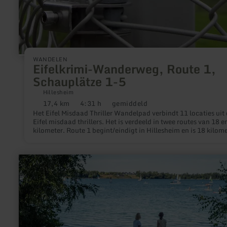
WANDELEN
Eifelkrimi-Wanderweg, Route 1,
Schauplätze 1-5
Hillesheim
17,4 km
4:31 h
gemiddeld
Afstand:
Duur:
Moeilijkheidsgraad:
Het Eifel Misdaad Thriller Wandelpad verbindt 11 locaties uit
Eifel misdaad thrillers. Het is verdeeld in twee routes van 18 e
kilometer. Route 1 begint/eindigt in Hillesheim en is 18 kilom
lang.
meer
informatie
over:
ADAC-
Radservice-
Station
Zülpich