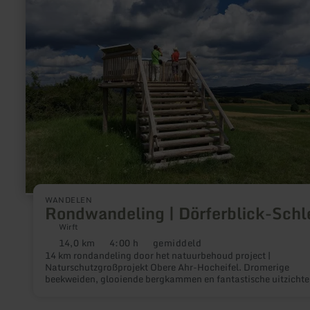
Dörferblick-
Schleife
WANDELEN
Rondwandeling | Dörferblick-Schl
Wirft
14,0 km
4:00 h
gemiddeld
Afstand:
Duur:
Moeilijkheidsgraad:
14 km rondandeling door het natuurbehoud project |
Naturschutzgroßprojekt Obere Ahr-Hocheifel. Dromerige
beekweiden, glooiende bergkammen en fantastische uitzichte
over de Eifel wachten op ons tijdens deze unieke rondwandeli
midden in het natuurbeschermingsproject Obere Ahr-Hocheife