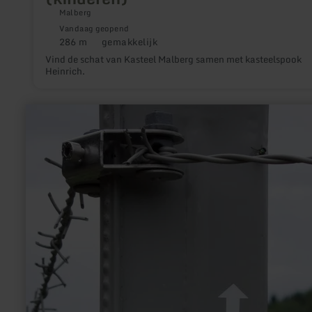
Malberg
Vandaag geopend
286 m
gemakkelijk
Afstand:
Moeilijkheidsgraad:
Vind de schat van Kasteel Malberg samen met kasteelspook
Heinrich.
meer
informatie
over:
Eifelkrimi-
Wanderweg,
Route
1,
Schauplätze
1-
5