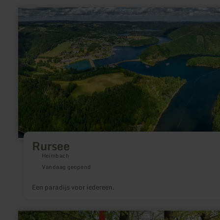
meer
informatie
over:
Rursee
Rursee
Heimbach
Vandaag geopend
Een paradijs voor iedereen.
meer