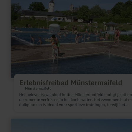
Erlebnisfreibad Münstermaifeld
Münstermaifeld
Het beleveniszwembad buiten Münstermaifeld nodigt je uit om
de zomer te verfrissen in het koele water. Het zwemmersbad me
duikplanken is ideaal voor sportieve trainingen, terwijl het
recreatiebad met dubbele glijbaan en massagestralen zorgelo
zwemplezier biedt. Jonge kinderen kunnen zich vermaken in h
avonturenbad met glijbaan. De ruime ligweide, die ook gezon
meer
schaduw biedt dankzij de bomen, biedt ontspanning met een
informatie
prachtig uitzicht over de Maifeld.
over: