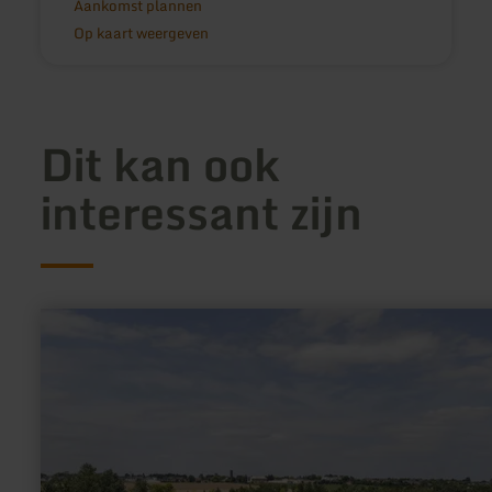
Aankomst plannen
Op kaart weergeven
Dit kan ook
interessant zijn
meer
informatie
over:
Badestrand
Wassersportsee
Zülpich