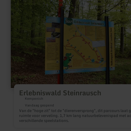
informatie
over:
Erlebniswald
Steinrausch
Erlebniswald Steinrausch
Kempenich
Vandaag geopend
Van de "hoge zit" tot de "dierenversprong", dit parcours laat 
ruimte voor verveling. 1,7 km lang natuurbelevenispad met a
verschillende speelstations.