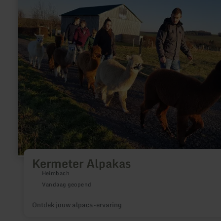
Kermeter
Alpakas
Kermeter Alpakas
Heimbach
Vandaag geopend
Ontdek jouw alpaca-ervaring