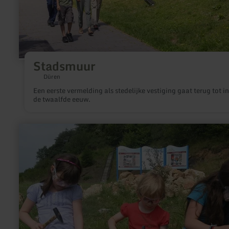
Stadsmuur
Düren
Een eerste vermelding als stedelijke vestiging gaat terug tot in
de twaalfde eeuw.
meer
informatie
over:
Geoacker
Gerolstein