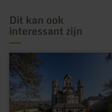
Dit kan ook
interessant zijn
meer
informatie
over:
Kloster-
Rallye
Maria
Laach