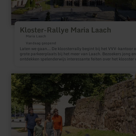
Kloster-Rallye Maria Laach
Maria Laach
Vandaag geopend
Laten we gaan... De kloosterrally begint bij het VVV-kantoor 
grote parkeerplaats bij het meer van Laach. Bezoekers jong e
ontdekken spelenderwijs interessante feiten over het klooster 
Maria Laach. Er zal gepuzzeld, geraden, gepland en geïmprov
worden. Op die manier komen kinderen en volwassenen veel t
weten over het klooster van Maria Laach.
meer
informatie
over:
Stadsmuur