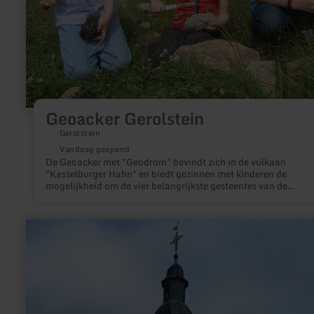
Geoacker Gerolstein
Gerolstein
Vandaag geopend
De Geoacker met "Geodrom" bevindt zich in de vulkaan
"Kasselburger Hahn" en biedt gezinnen met kinderen de
mogelijkheid om de vier belangrijkste gesteentes van de
Vulkaneifel te ontdekken. Geo-tassen kunnen worden gekocht
€ 9,50 van de Gerolstein Tourist Information Centre.
meer
informatie
over:
Alte
St.
Rochus
Kapelle
Hasborn