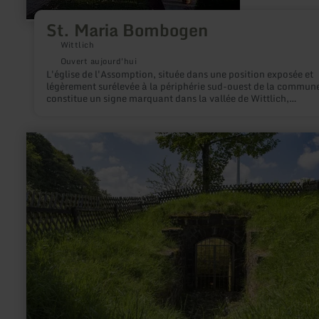
St. Maria Bombogen
Wittlich
Ouvert aujourd'hui
L'église de l'Assomption, située dans une position exposée et
légèrement surélevée à la périphérie sud-ouest de la commun
constitue un signe marquant dans la vallée de Wittlich,
conformément à son rôle d'église d'un grand district.
en
savoir
plus
sur
:
Altstraßbach
spring