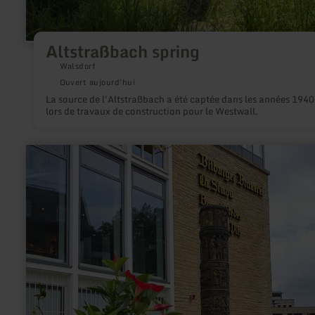
Altstraßbach spring
Walsdorf
Ouvert aujourd'hui
La source de l'Altstraßbach a été captée dans les années 1940
lors de travaux de construction pour le Westwall.
en
savoir
plus
sur
:
La
fontaine
de
bière