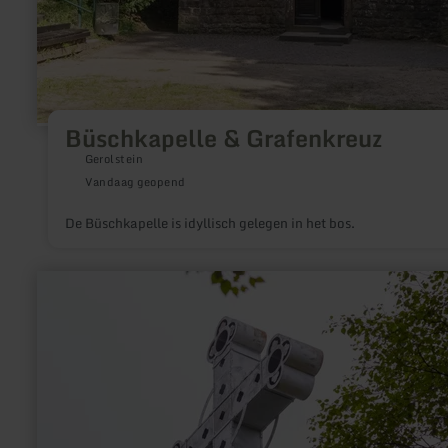
Büschkapelle & Grafenkreuz
Gerolstein
Vandaag geopend
De Büschkapelle is idyllisch gelegen in het bos.
meer
informatie
over:
Kreuz
im
Venn