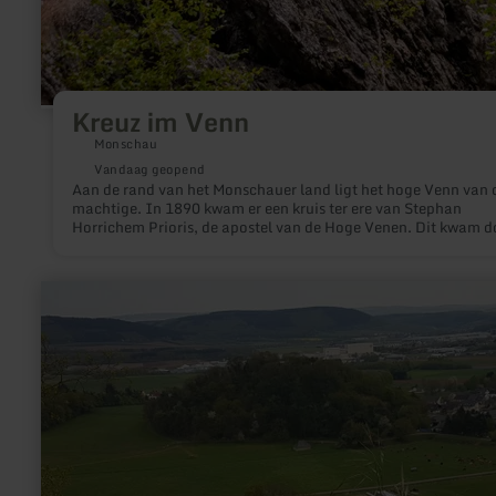
Kreuz im Venn
Monschau
Vandaag geopend
Aan de rand van het Monschauer land ligt het hoge Venn van 
machtige. In 1890 kwam er een kruis ter ere van Stephan
Horrichem Prioris, de apostel van de Hoge Venen. Dit kwam d
zijn bereidheid om de onderdrukte mensen op de Venn te help
tijdens de 30 jarige oorlog. Het 6 meter hoge ijzeren kruis staa
een 12 meter hoge rots. Volgens de legende was dat de duivel 
meer
kruis probeerde te vernietigen deze legende ontstond omdat h
informatie
kruis een ker was omgevallen. In werkelijkheid heeft de steen
over:
waarschijnlijk door een vulkanische activiteit zijn evenwicht
Lüxeberg
verloren.
Bombogen