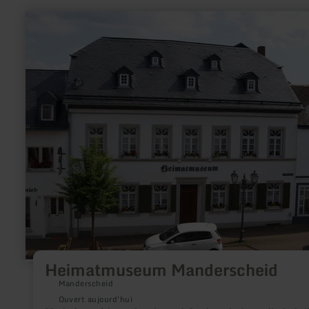
en
savoir
plus
sur
:
Heimatmuseum
Manderscheid
Heimatmuseum Manderscheid
Manderscheid
Ouvert aujourd'hui