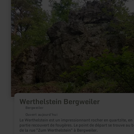
plus
sur
:
Werthelstein
Bergweiler
Werthelstein Bergweiler
Bergweiler
Ouvert aujourd'hui
Le Werthelstein est un impressionnant rocher en quartzite, en
partie recouvert de fougères. Le point de départ se trouve au 
de la rue "Zum Werthelstein" à Bergweiler.