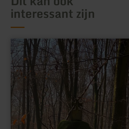
Dit kan ook
interessant zijn
meer
informatie
over:
Bildcheslay