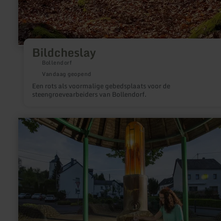
Bildcheslay
Bollendorf
Vandaag geopend
Een rots als voormalige gebedsplaats voor de
steengroevearbeiders van Bollendorf.
meer
informatie
over:
Steinborner
Drees