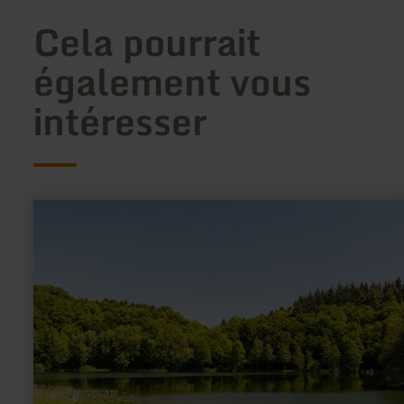
Cela pourrait
également vous
intéresser
en
savoir
plus
sur
:
Holzmaar