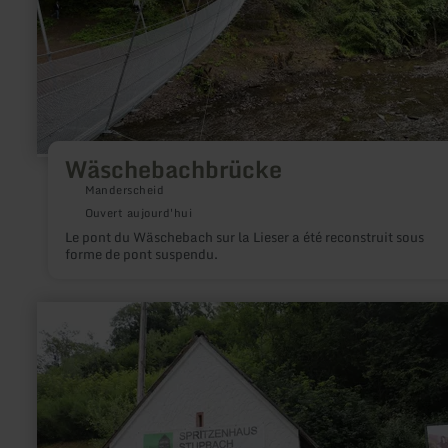
Wäschebachbrücke
Manderscheid
Ouvert aujourd'hui
Le pont du Wäschebach sur la Lieser a été reconstruit sous
forme de pont suspendu.
en
savoir
plus
sur
:
Spritzenhaus
Stupbach