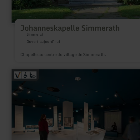
Johanneskapelle Simmerath
Simmerath
Ouvert aujourd'hui
Chapelle au centre du village de Simmerath.
en
savoir
plus
sur
:
Dauerausstellung
„Bestimmung
Herrenmensch“
-
NS-
Dokumentation
Vogelsang