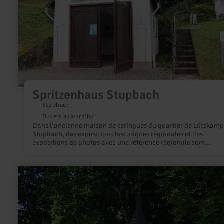
Spritzenhaus Stupbach
Stupbach
Ouvert aujourd'hui
Dans l'ancienne maison de seringues du quartier de Lützkamp
Stupbach, des expositions historiques régionales et des
expositions de photos avec une référence régionale sont
présentées.
en
savoir
plus
sur
:
Johanneskapelle
Simmerath