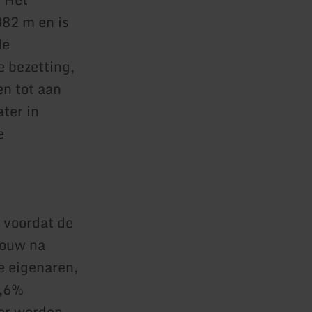
382 m en is
de
 bezetting,
en tot aan
ter in
e
 voordat de
bouw na
e eigenaren,
6,6%
er worden