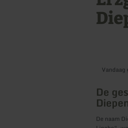
Die
Vandaag 
De ges
Diepen
De naam Die
Linche“, wa