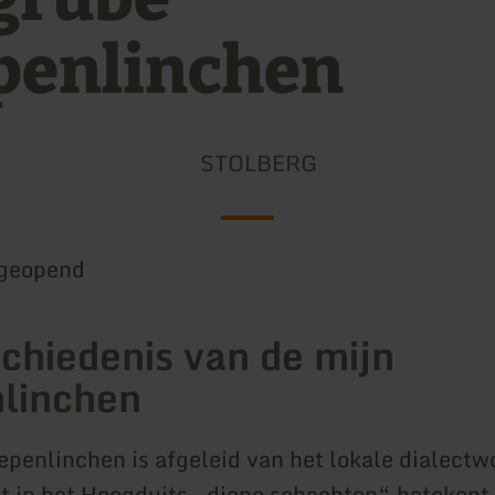
penlinchen
STOLBERG
geopend
chiedenis van de mijn
linchen
penlinchen is afgeleid van het lokale dialect
t in het Hoogduits „diepe schachten“ betekent