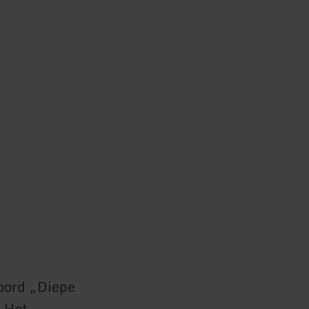
woord „Diepe
. Het