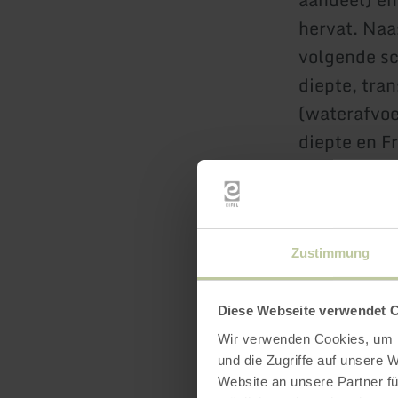
hervat. Naa
volgende sc
diepte, tra
(waterafvoe
diepte en F
loop der ja
door pre-in
oppervlakte
In 1919 wer
Zustimmung
mijnwerkers
waterafvoer
Diese Webseite verwendet 
afvalbergen
Wir verwenden Cookies, um I
und die Zugriffe auf unsere 
afvalbergen
Website an unsere Partner fü
van het flot