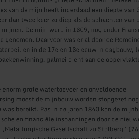
x van de mijn heeft inderdaad een diepte van 
r dan twee keer zo diep als de schachten van 
mijnen. De mijn werd in 1809, nog onder Franse
tie genomen. Daarvoor was er al door de Romein
terpeil en in de 17e en 18e eeuw in dagbouw, la
packenwinning, galmei dicht aan de oppervlakt
 enorm grote watertoevoer en onvoldoende
rsing moest de mijnbouw worden stopgezet nog
 was bereikt. Pas in de jaren 1840 kon de mijn
ische en financiële inspanningen door de nieuw
 „Metallurgische Gesellschaft zu Stolberg“ (7
 de „Eschweiler Bergwerksverein“ (23,4%), we