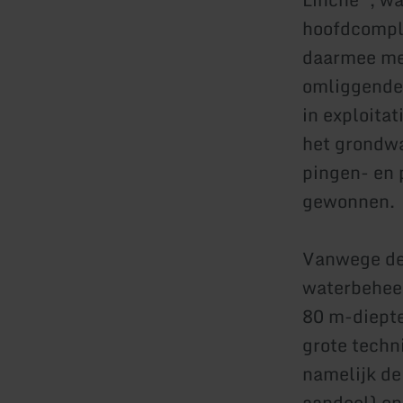
hoofdcomple
daarmee mee
omliggende 
in exploita
het grondwa
pingen- en 
gewonnen.
Vanwege de
waterbehee
80 m-diepte
grote techn
namelijk de
aandeel) en