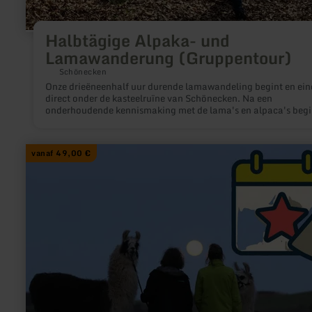
Halbtägige Alpaka- und
Lamawanderung (Gruppentour)
Schönecken
Onze drieëneenhalf uur durende lamawandeling begint en ein
direct onder de kasteelruïne van Schönecken. Na een
onderhoudende kennismaking met de lama's en alpaca's beg
we aan onze groepstocht door het natuurreservaat "Schöneck
Schweiz".
meer
vanaf 49,00 €
informatie
over:
Lama
Vollmondwanderung
(Gruppentour)