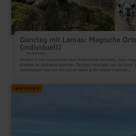
Ganztag mit Lamas: Magische Ort
(individuell)
Schönecken
Midden in het natuurreservaat Schönecker Schweiz, naar mag
plekken en zeldzame planten. De fijne zintuigen van de lama's
verscherpen ook die van jou en laten je de natuur intenser
waarnemen. Je beleeft een 7 uur durende trektocht zonder
afleiding en reist alleen met je gids. De exacte route wordt aan
wensen aangepast.
meer
vanaf 99,00 €
informatie
over:
Lama
Speck-
Weg-
Tour
im
Winter
(Gruppentour)