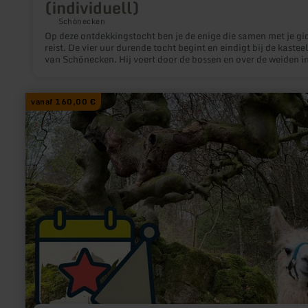
(individuell)
Schönecken
Op deze ontdekkingstocht ben je de enige die samen met je gi
reist. De vier uur durende tocht begint en eindigt bij de kastee
van Schönecken. Hij voert door de bossen en over de weiden in
natuurreservaat "Schönecker Schweiz", waarbij we de route pr
op jouw wensen afstemmen.
meer
vanaf 160,00 €
informatie
over:
Ganztag
mit
Lamas:
Magische
Orte
(Gruppe)