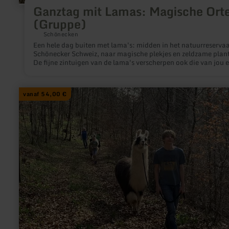
Ganztag mit Lamas: Magische Ort
(Gruppe)
Schönecken
Een hele dag buiten met lama's: midden in het natuurreserva
Schönecker Schweiz, naar magische plekjes en zeldzame plan
De fijne zintuigen van de lama's verscherpen ook die van jou 
laten je de natuur intenser waarnemen. Je beleeft een dag zo
afleiding die je nog lang zal bijblijven.
meer
vanaf 54,00 €
informatie
over:
Halbtägige
Alpaka-
und
Lamawanderung
(Gruppentour)