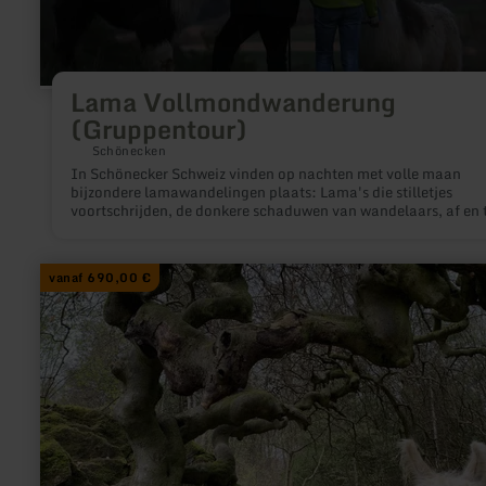
Lama Vollmondwanderung
(Gruppentour)
Schönecken
In Schönecker Schweiz vinden op nachten met volle maan
bijzondere lamawandelingen plaats: Lama's die stilletjes
voortschrijden, de donkere schaduwen van wandelaars, af en 
een zachte vogelroep - en de volle maan die boven dit alles
uittorent. We wandelen ongeveer drie uur 's nachts in de
natuurlijke omgeving.
meer
vanaf 690,00 €
informatie
over:
Ganztag
mit
Lamas:
Magische
Orte
(individuell)