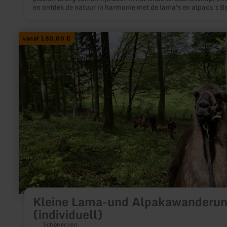
en ontdek de natuur in harmonie met de lama's en alpaca's Be
samen een avontuur, ontdek nieuwe dingen: Dit versterkt het
familieteam en is leuk voor iedereen!
meer
vanaf 180,00 €
informatie
over:
Kleine
Lama-
und
Alpakawanderung
(individuell)
Kleine Lama-und Alpakawanderu
(individuell)
Schönecken