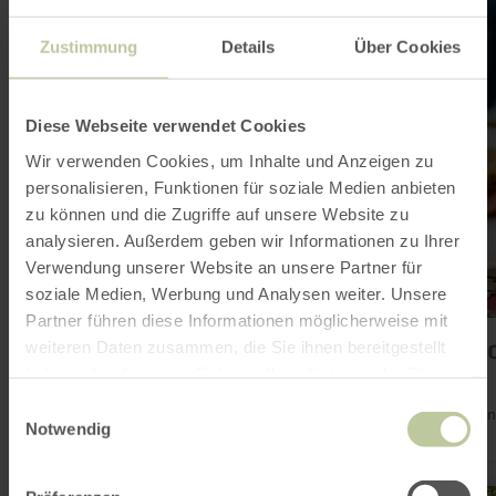
informatie
over:
Zeit
Zustimmung
Details
Über Cookies
zu
zweit:
Euer
Date
Diese Webseite verwendet Cookies
mit
Picknick
Wir verwenden Cookies, um Inhalte und Anzeigen zu
personalisieren, Funktionen für soziale Medien anbieten
zu können und die Zugriffe auf unsere Website zu
analysieren. Außerdem geben wir Informationen zu Ihrer
Verwendung unserer Website an unsere Partner für
soziale Medien, Werbung und Analysen weiter. Unsere
Partner führen diese Informationen möglicherweise mit
Zeit zu zweit: Euer Date mit Pickni
weiteren Daten zusammen, die Sie ihnen bereitgestellt
Schönecken
haben oder die sie im Rahmen Ihrer Nutzung der Dienste
Geniet van de tijd met je favoriete persoon! Of je nu een
gesammelt haben.
Einwilligungsauswahl
romantisch uitje met z'n tweeën plant of dat jullie jezelf willen
Notwendig
trakteren op een uitje voor een verjaardag of jubileum. Je
exclusieve date voor twee omvat een wandeling met twee van
lama's of alpaca's gevolgd door een heerlijke picknick.
meer