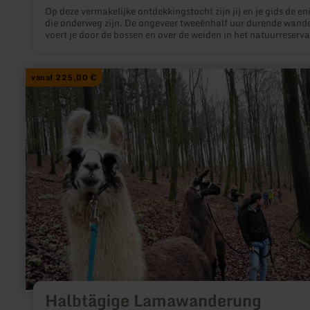
Op deze vermakelijke ontdekkingstocht zijn jij en je gids de en
die onderweg zijn. De ongeveer tweeënhalf uur durende wand
voert je door de bossen en over de weiden in het natuurreserv
"Schönecker Schweiz", waarbij we de exacte route aanpassen
jouw individuele wensen.
meer
vanaf 225,00 €
informatie
over:
Halbtägige
Lamawanderung
(individuell)
Halbtägige Lamawanderung