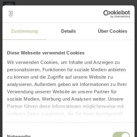
Terug
Ga naar de hoofdinhoud
Ga naar de zoekfunctie
Ga naar de hoofdnavigatie
Ga naar de voettekst
naar
de
startpagina
BOEKEN
ZOEKEN
MENU
Het onderstaande vrijetijdsaanbod is door de
Zustimmung
Details
Über Cookies
aanbieder eifelnomaden op het
boekingsplatform Regiondo geplaatst. De
aanbieder eifelnomaden is als enige
Diese Webseite verwendet Cookies
verantwoordelijk voor de inhoud.
Wir verwenden Cookies, um Inhalte und Anzeigen zu
personalisieren, Funktionen für soziale Medien anbieten
zu können und die Zugriffe auf unsere Website zu
analysieren. Außerdem geben wir Informationen zu Ihrer
Verwendung unserer Website an unsere Partner für
soziale Medien, Werbung und Analysen weiter. Unsere
Partner führen diese Informationen möglicherweise mit
weiteren Daten zusammen, die Sie ihnen bereitgestellt
haben oder die sie im Rahmen Ihrer Nutzung der Dienste
gesammelt haben.
Einwilligungsauswahl
Notwendig