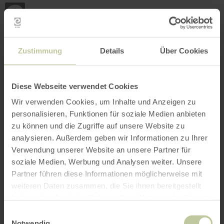
Terug
Ga naar de hoofdinhoud
Ga naar de zoekfunctie
Ga naar de hoofdnavigatie
Ga naar de voettekst
naar
de
startpagina
BOEKEN
ZOEKEN
MENU
Het onderstaande vrijetijdsaanbod is door de
Zustimmung
Details
Über Cookies
aanbieder eifelnomaden op het
boekingsplatform Regiondo geplaatst. De
aanbieder eifelnomaden is als enige
Diese Webseite verwendet Cookies
verantwoordelijk voor de inhoud.
Wir verwenden Cookies, um Inhalte und Anzeigen zu
personalisieren, Funktionen für soziale Medien anbieten
zu können und die Zugriffe auf unsere Website zu
analysieren. Außerdem geben wir Informationen zu Ihrer
Verwendung unserer Website an unsere Partner für
soziale Medien, Werbung und Analysen weiter. Unsere
Partner führen diese Informationen möglicherweise mit
weiteren Daten zusammen, die Sie ihnen bereitgestellt
haben oder die sie im Rahmen Ihrer Nutzung der Dienste
gesammelt haben.
Einwilligungsauswahl
Notwendig