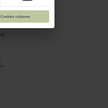
säule
Cookies zulassen
70
n
en