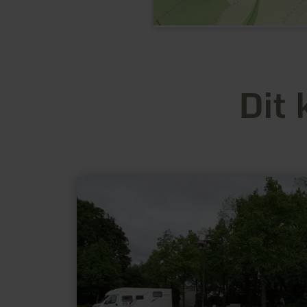
Dit 
meer
informatie
over:
Wohnmobilstellplätze
Parkplatz
"Altes
Gymnasium"