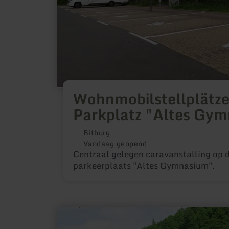
Wohnmobilstellplätz
Parkplatz "Altes Gy
Bitburg
Vandaag geopend
Centraal gelegen caravanstalling op 
parkeerplaats "Altes Gymnasium".
meer
informatie
over: