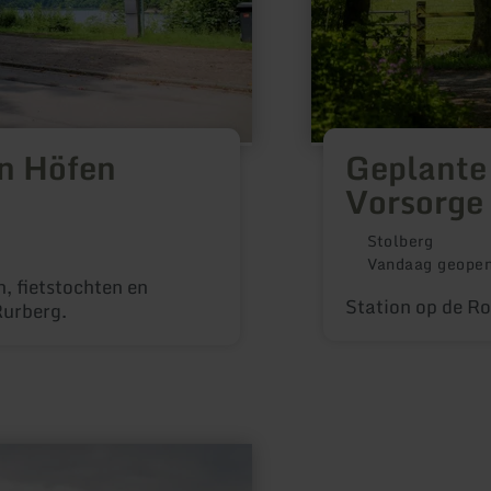
en Höfen
Geplante
Vorsorge 
Stolberg
Vandaag geope
, fietstochten en
Station op de 
Rurberg.