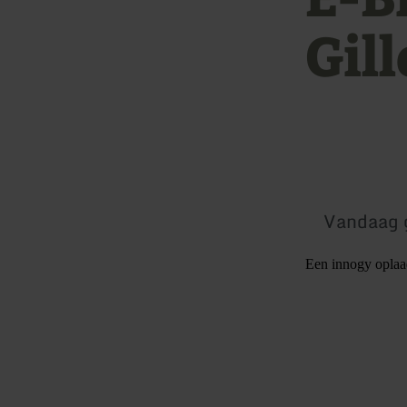
Gil
Vandaag 
Een innogy oplaad