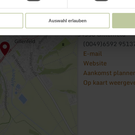
innogy E-Bike Lade
Auswahl erlauben
Am Markt 2
54558 Gillenfeld
(0049)6592 9513
E-mail
Website
Aankomst planne
Op kaart weergev