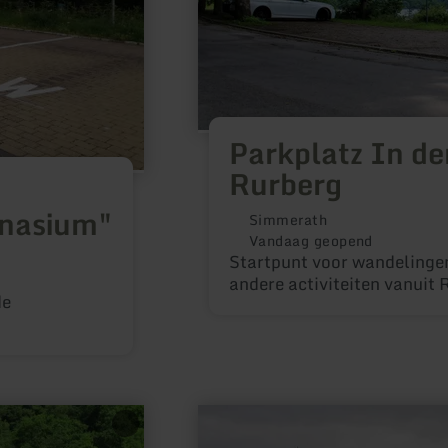
Parkplatz In d
Rurberg
e
mnasium"
Simmerath
Vandaag geopend
Startpunt voor wandelingen
andere activiteiten vanuit 
de
meer
informatie
over: