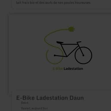
lait frais bio et des œufs de nos poules heureuses.
en
savoir
plus
sur
:
E-
Bike
Ladestation
Daun
E-Bike Ladestation Daun
Daun
Ouvert aujourd'hui