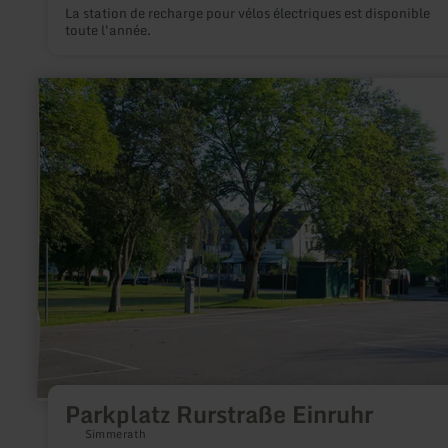
La station de recharge pour vélos électriques est disponible
toute l'année.
en
savoir
plus
sur
:
Parkplatz
Rurstraße
Einruhr
Parkplatz Rurstraße Einruhr
Simmerath