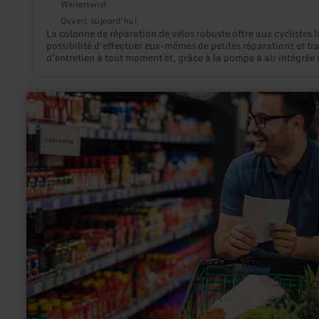
Weilerswist
Ouvert aujourd'hui
La colonne de réparation de vélos robuste offre aux cyclistes l
possibilité d'effectuer eux-mêmes de petites réparations et tr
d'entretien à tout moment et, grâce à la pompe à air intégrée 
jeu d'outils polyvalent, de retrouver rapidement une mobilité 
en
savoir
plus
sur
:
Edeka
Thömmes
Gerolstein