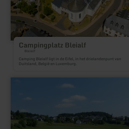
Campingplatz Bleialf
Bleialf
Camping Bleialf ligt in de Eifel, in het drielandenpunt van
Duitsland, België en Luxemburg.
meer
informatie
over:
Metzgerei
Horst
Bungarten
in
Baar-
Freilingen