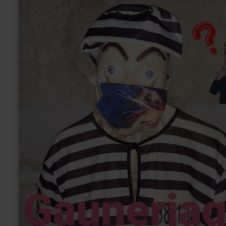
informatie
over:
ESCAPEROOMS
DUPPACH