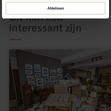
Ablehnen
Dit kan ook
interessant zijn
meer
informatie
over:
Schmelzpunkt