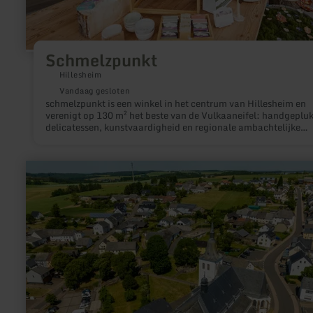
Schmelzpunkt
Hillesheim
Vandaag gesloten
schmelzpunkt is een winkel in het centrum van Hillesheim en
verenigt op 130 m² het beste van de Vulkaaneifel: handgepluk
delicatessen, kunstvaardigheid en regionale ambachtelijke
producten. Als partner van het netwerk "Van Hier – Vulkaaneif
bundelt de winkel de producten van vele regionale producent
van Eifler craftbier tot zelfgemaakte kaarsen en prints met m
meer
van de Eifel, tot glasjuwelen en imkerproducten uit de Eifel. E
informatie
bijzondere service: individueel samengestelde geschenken vo
over:
privé- en zakelijke gelegenheden – met levering binnen een str
Campingplatz
van 100 km rondom Hillesheim. Meer op www.schmelzpunkt.s
Bleialf