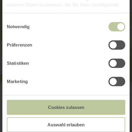
weiteren Daten zusammen, die Sie ihnen bereitgestellt
haben oder die sie im Rahmen Ihrer Nutzung der Dienste
gesammelt haben.
Einwilligungsauswahl
Notwendig
Präferenzen
Statistiken
Marketing
Neidenbacher Dorfladen
Densborner Str. 6
54657 Neidenbach
(0049) 6563 9608757
Cookies zulassen
Aankomst plannen
Op kaart weergeven
Auswahl erlauben