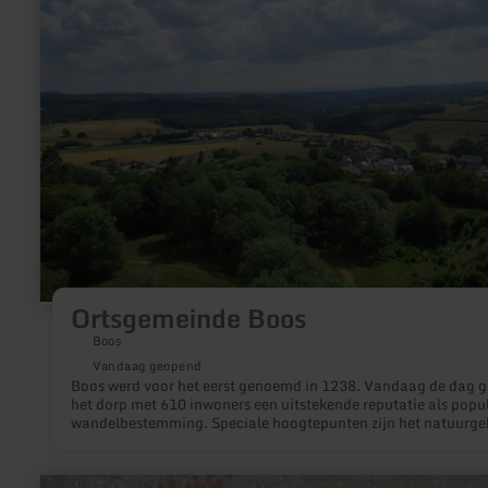
Ortsgemeinde Boos
Boos
Vandaag geopend
Boos werd voor het eerst genoemd in 1238. Vandaag de dag g
het dorp met 610 inwoners een uitstekende reputatie als popu
wandelbestemming. Speciale hoogtepunten zijn het natuurge
"Booser Doppelmaar", dat als "Vulkanparkstation" de thuisbas
van een unieke flora en fauna en de "Booser Eifelturm" (mom
vergrendeld), die sinds 2003 een fantastisch uitzicht biedt.
meer