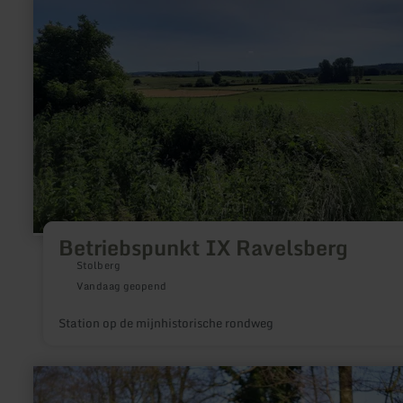
informatie
over:
Betriebspunkt
IX
Ravelsberg
Betriebspunkt IX Ravelsberg
Stolberg
Vandaag geopend
Station op de mijnhistorische rondweg
meer
informatie
over: