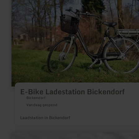
E-
Bike
Ladestation
Bickendorf
E-Bike Ladestation Bickendorf
Bickendorf
Vandaag geopend
Laadstation in Bickendorf
meer