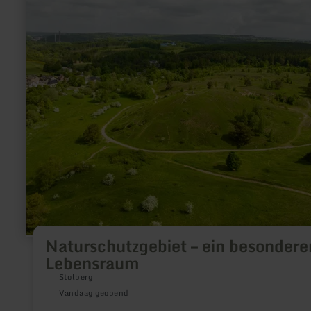
informatie
over:
Naturschutzgebiet
–
ein
besonderer
Lebensraum
Naturschutzgebiet – ein besondere
Lebensraum
Stolberg
Vandaag geopend