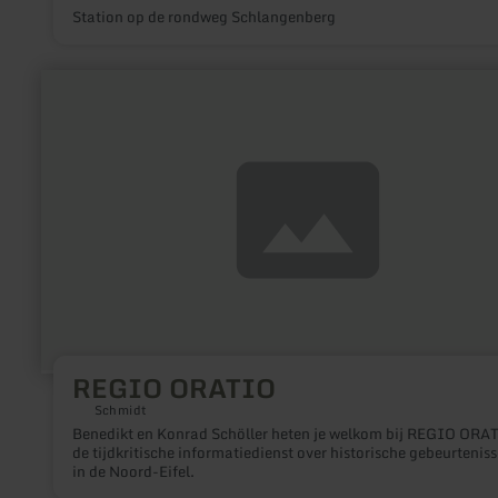
Station op de rondweg Schlangenberg
meer
informatie
over:
REGIO
ORATIO
REGIO ORATIO
Schmidt
Benedikt en Konrad Schöller heten je welkom bij REGIO ORA
de tijdkritische informatiedienst over historische gebeurtenis
in de Noord-Eifel.