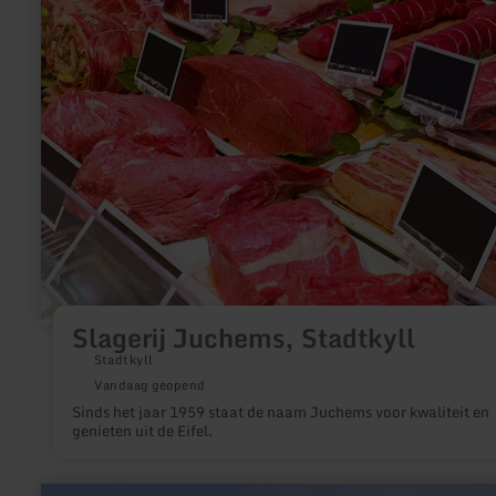
Slagerij Juchems, Stadtkyll
Stadtkyll
Vandaag geopend
Sinds het jaar 1959 staat de naam Juchems voor kwaliteit en
genieten uit de Eifel.
meer