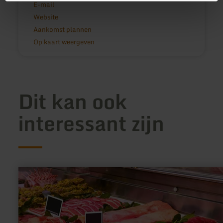
E-mail
Website
Aankomst plannen
Op kaart weergeven
Dit kan ook
interessant zijn
meer
informatie
over:
Slagerij
Juchems,
Stadtkyll