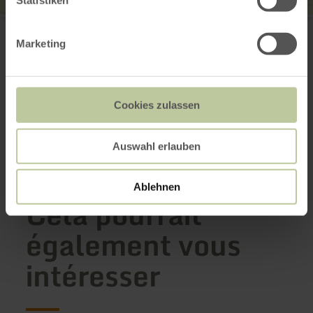
Statistiken
Tourist-Information Prümer Land
Hahnplatz 1
Marketing
54595 Prüm
(0049) 6551 505
E-mail
Site web
Cookies zulassen
Planifier votre arrivée
Afficher sur la carte
Auswahl erlauben
Ablehnen
Cela pourrait
également vous
intéresser