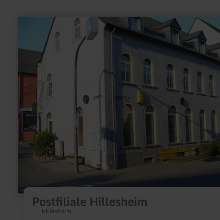
en
savoir
plus
sur
:
Postfiliale
Hillesheim
Postfiliale Hillesheim
Hillesheim