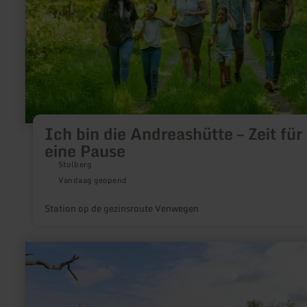
für
eine
Pause
Ich bin die Andreashütte – Zeit für
eine Pause
Stolberg
Vandaag geopend
Station op de gezinsroute Venwegen
meer
informatie
over:
Eifelcamping
Irsental