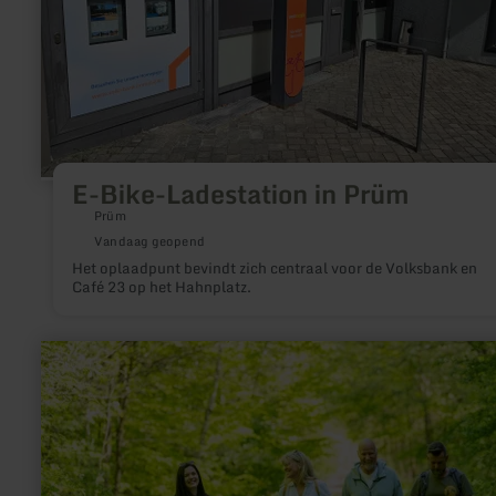
Prüm
E-Bike-Ladestation in Prüm
Prüm
Vandaag geopend
Het oplaadpunt bevindt zich centraal voor de Volksbank en
Café 23 op het Hahnplatz.
meer
informatie
over:
Ich
bin
die
Andreashütte
–
Zeit