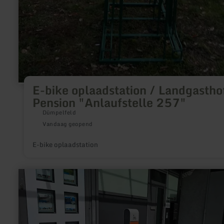
E-bike oplaadstation / Landgastho
Pension "Anlaufstelle 257"
Dümpelfeld
Vandaag geopend
E-bike oplaadstation
meer
informatie
over:
E-
Bike-
Ladestation
in