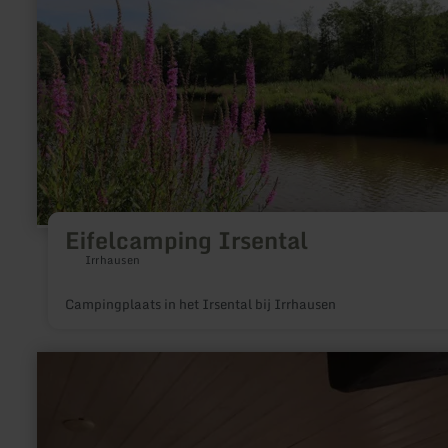
Eifelcamping Irsental
Irrhausen
Campingplaats in het Irsental bij Irrhausen
meer
informatie
over:
Mode
voor
hem