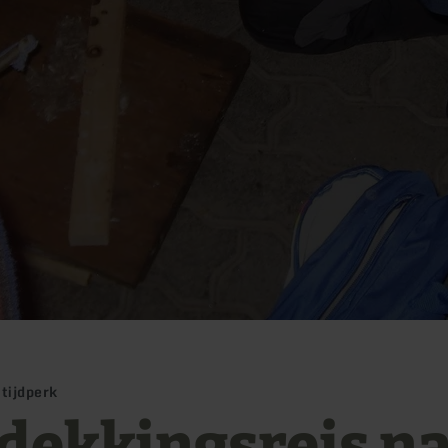
tijdperk
dekkingsreis n