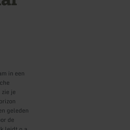
tam in een
sche
zie je
orizon
ren geleden
or de
 leidt o.a.