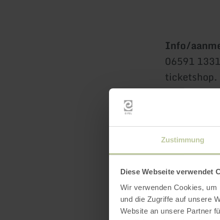
Info/aanmel
06591 13310
ticketshop.
Prijs:
7,50 
Trefpunt:
T
Zustimmung
Gerolstein 
Diese Webseite verwendet 
Start:
14:00
Wir verwenden Cookies, um I
und die Zugriffe auf unsere 
Website an unsere Partner fü