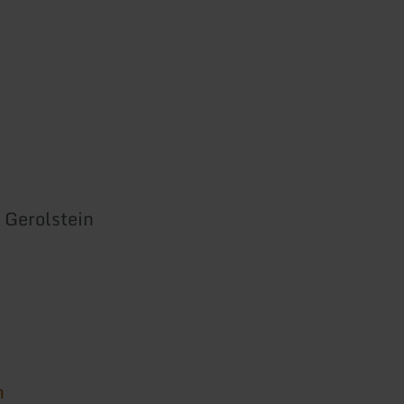
 Gerolstein
0
n