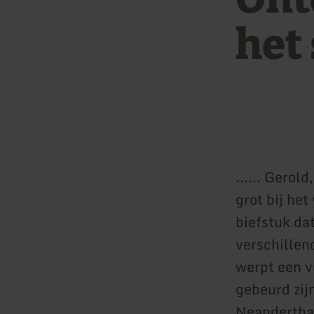
het
...... Gerol
grot bij het
biefstuk dat
verschillen
werpt een v
gebeurd zij
Neanderthal