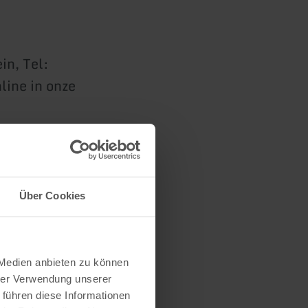
in, Tel:
line in onze
4, 54568
Über Cookies
 Medien anbieten zu können
hrer Verwendung unserer
 führen diese Informationen