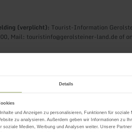
ding (verplicht):
Tourist-Information Gerolste
0, Mail: touristinfo@gerolsteiner-land.de of on
€ per kind
ourist-Information Gerolstein, Bahnhofstraße 
Details
(in het stationsgebouw)
Cookies
, duur 3 uur
nhalte und Anzeigen zu personalisieren, Funktionen für soziale
Website zu analysieren. Außerdem geben wir Informationen zu I
r soziale Medien, Werbung und Analysen weiter. Unsere Partner