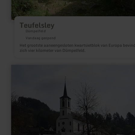
Teufelsley
Dümpelfeld
Vandaag geopend
Het grootste aaneengesloten kwartsietblok van Europa bevin
zich vier kilometer van Dümpelfeld.
meer
informatie
over:
St.
Rochus
Kirche
Bruch