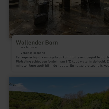
Wallender Born
Wallenborn
Vandaag geopend
Een ogenschijnlijk rustige bron komt tot leven, begint te prutt
Plotseling schiet een fontein van 9°C koud water in de lucht. Z
minuten lang spuit hij in de hoogte. En net zo plotseling is wee
alles voorbij, de “Brubbel” zoals de inheemsen hun fenomeen
liefdevol noemen, komt weer tot rust.
meer
informatie
over:
Die
Schiefergruben
"Bausberg"
I
und