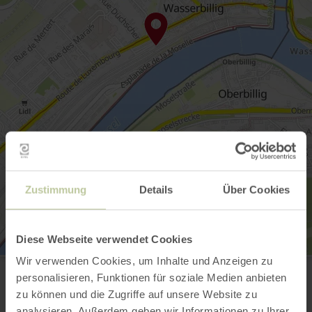
Zustimmung
Details
Über Cookies
Diese Webseite verwendet Cookies
De Fescher
Wir verwenden Cookies, um Inhalte und Anzeigen zu
7 Esplanade de la Moselle
personalisieren, Funktionen für soziale Medien anbieten
6637 Wasserbillig
zu können und die Zugriffe auf unsere Website zu
(00352)74001650
analysieren. Außerdem geben wir Informationen zu Ihrer