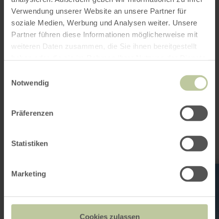
E-mail
Verwendung unserer Website an unsere Partner für
Website
soziale Medien, Werbung und Analysen weiter. Unsere
Aankomst plannen
Partner führen diese Informationen möglicherweise mit
Op kaart weergeven
weiteren Daten zusammen, die Sie ihnen bereitgestellt
haben oder die sie im Rahmen Ihrer Nutzung der Dienste
gesammelt haben.
Einwilligungsauswahl
Notwendig
Dit kan ook
interessant zijn
Präferenzen
Statistiken
meer
Marketing
informatie
over:
Wallender
Born
Cookies zulassen