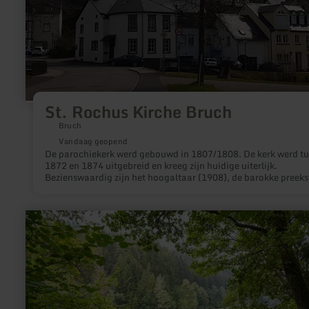
St. Rochus Kirche Bruch
Bruch
Vandaag geopend
De parochiekerk werd gebouwd in 1807/1808. De kerk werd t
1872 en 1874 uitgebreid en kreeg zijn huidige uiterlijk.
Bezienswaardig zijn het hoogaltaar (1908), de barokke preeks
de 18e-eeuwse biechtstoel, de Pieta, de Nazarener-ramen en 
orgel.
meer
informatie
over:
Perlenbachtalsperre