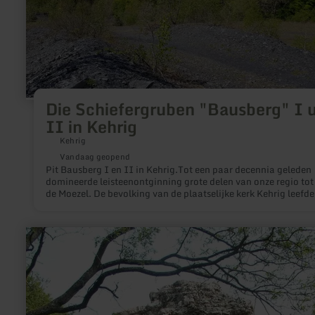
II
in
Kehrig
Die Schiefergruben "Bausberg" I 
II in Kehrig
Kehrig
Vandaag geopend
Pit Bausberg I en II in Kehrig.Tot een paar decennia geleden
domineerde leisteenontginning grote delen van onze regio tot
de Moezel. De bevolking van de plaatselijke kerk Kehrig leefde
grote mate van het werk in de bewoner leisteen mijnen Bausbe
en Bausberg II.Zelfs vandaag de dag bewijzen de vele glanze
leien daken, vooral in de dorpen van de oostelijke Eifel, en de 
meer
Mayen gebaseerde, nationale school voor dakwerk vakmansc
informatie
deze traditie.
over:
Teufelsley