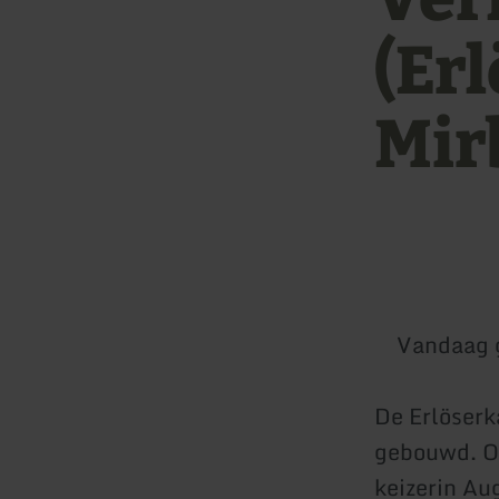
(Er
Mir
Vandaag 
De Erlöserk
gebouwd. On
keizerin Au