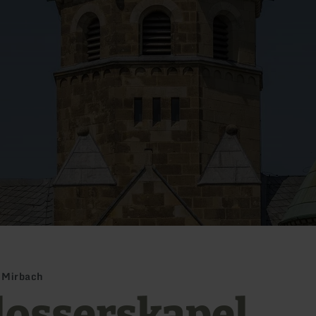
) Mirbach
losserskapel