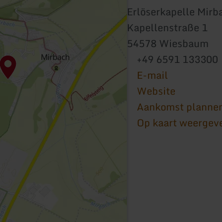
Erlöserkapelle Mirb
Kapellenstraße 1
54578 Wiesbaum
+49 6591 133300
E-mail
Website
Aankomst planne
Op kaart weergev