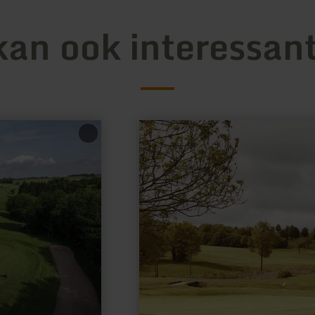
kan ook interessant
meer
informatie
over:
Golf-
Country
Bitburger
Land