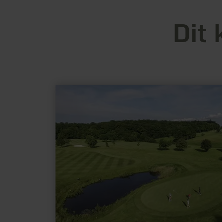
Dit 
meer
informatie
over:
Golfplaats