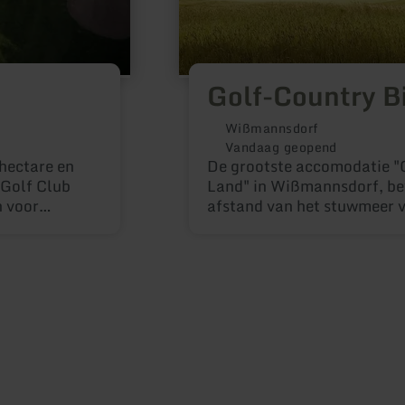
Golf-Country B
Wißmannsdorf
Vandaag geopend
hectare en
De grootste accomodatie "
 Golf Club
Land" in Wißmannsdorf, bev
n voor
afstand van het stuwmeer v
altijd welkom
18 holes baan vinden regel
golftoernooien plaats en zi
golfcomplexen van Duitsla