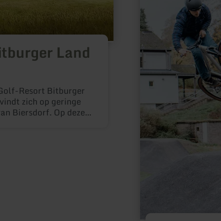
itburger Land
Golf-Resort Bitburger
indt zich op geringe
an Biersdorf. Op deze
matig belangrijke
j behoort tot de beste
nd.