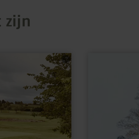
 zijn
meer
informatie
over:
Pumptrack
Blankenheim