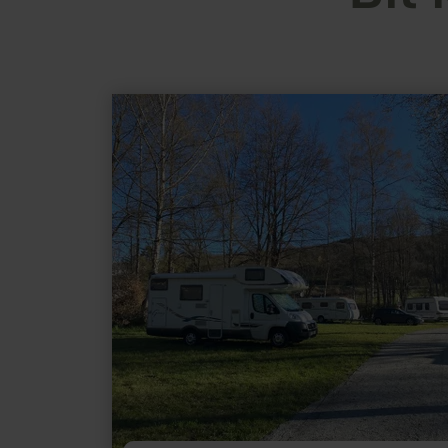
meer
informatie
over:
Camperplaatsen
Campingplaats
Heilhauser
Mühle