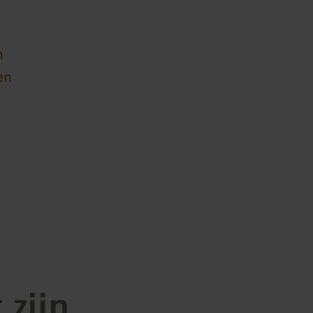
n
en
 zijn