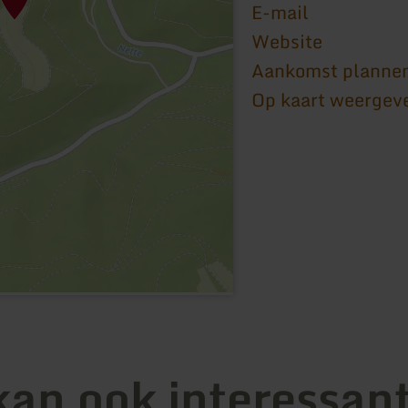
E-mail
Website
Aankomst planne
Op kaart weergev
kan ook interessant