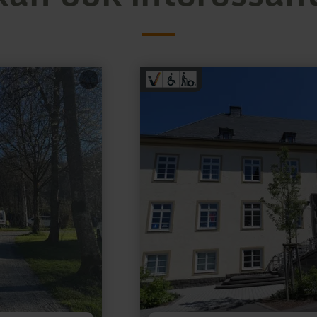
meer
informatie
over:
Tourist-
Information
Hocheifel-
Nürburgring