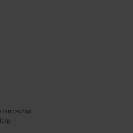
e landschap
dorp