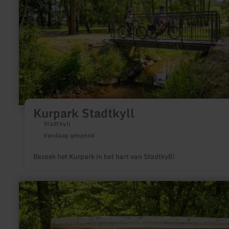
Kurpark Stadtkyll
Stadtkyll
Vandaag geopend
Bezoek het Kurpark in het hart van Stadtkyll!
meer
informatie
over:
XXL
Bank
auf