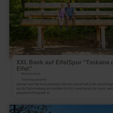
EifelSpur
"Toskana
der
Eifel"
XXL Bank auf EifelSpur "Toskana 
Eifel"
Blankenheim
Vandaag geopend
Geniet van het fascinerende uitzicht vanaf het Eifel uitzichtsp
op de Calvarieberg en ontdek de XXL bank langs de route, wat
populaire fotoplek is!
meer
informatie