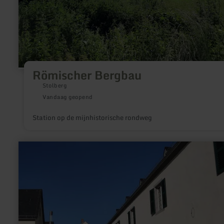
Römischer Bergbau
Stolberg
Vandaag geopend
Station op de mijnhistorische rondweg
meer
informatie
over:
Tourist-
Info
Maifeld