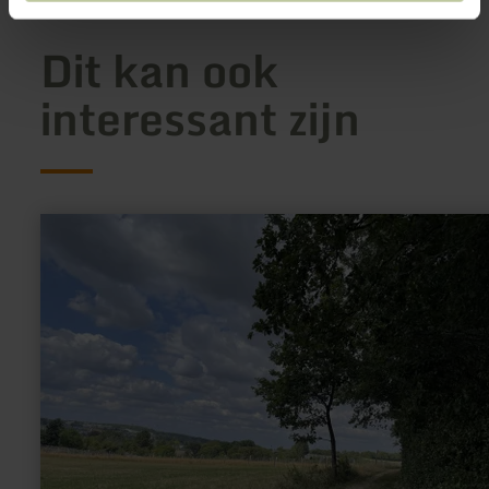
Dit kan ook
interessant zijn
meer
informatie
over:
29
Jahre
Krewinkel-
Fest