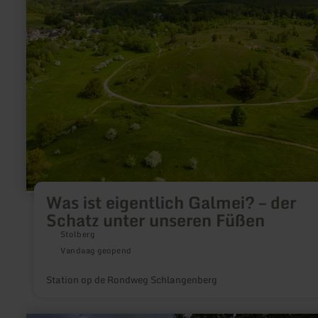
Galmei?
–
der
Schatz
unter
unseren
Füßen
Was ist eigentlich Galmei? – der
Schatz unter unseren Füßen
Stolberg
Vandaag geopend
Station op de Rondweg Schlangenberg