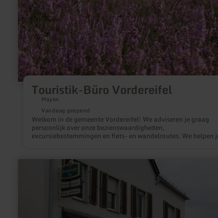
Touristik-Büro Vordereifel
Mayen
Vandaag geopend
Welkom in de gemeente Vordereifel! We adviseren je graag
persoonlijk over onze bezienswaardigheden,
excursiebestemmingen en fiets- en wandelroutes. We helpen je ook
graag bij het vinden van een geschikte accommodatie. Wij
verheugen ons op uw bezoek!
meer
informatie
over:
Kehriger
Dorflädchen