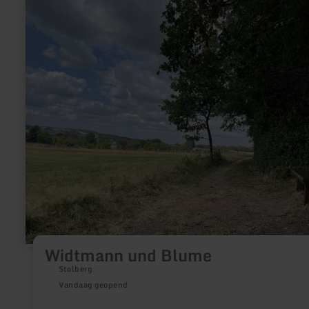
meer
informatie
over:
Widtmann
und
Blume
Widtmann und Blume
Stolberg
Vandaag geopend