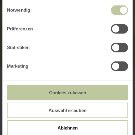
gesammelt haben.
Einwilligungsauswahl
Notwendig
Präferenzen
Statistiken
Marketing
Wanderhütte Vierherrenstein
Dahlemer Straße
54585 Esch
+49 6591 13-3200
Cookies zulassen
E-mail
Website
Aankomst plannen
Auswahl erlauben
Op kaart weergeven
Ablehnen