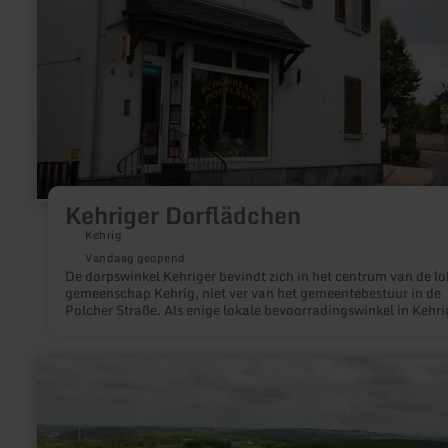
Kehriger Dorflädchen
Kehrig
Vandaag geopend
De dorpswinkel Kehriger bevindt zich in het centrum van de lo
gemeenschap Kehrig, niet ver van het gemeentebestuur in de
Polcher Straße. Als enige lokale bevoorradingswinkel in Kehri
kunnen gasten en de lokale bevolking hier gebak, worst, drank
en vele andere alledaagse producten kopen.
meer
informatie
over:
Was
ist
eigentlich